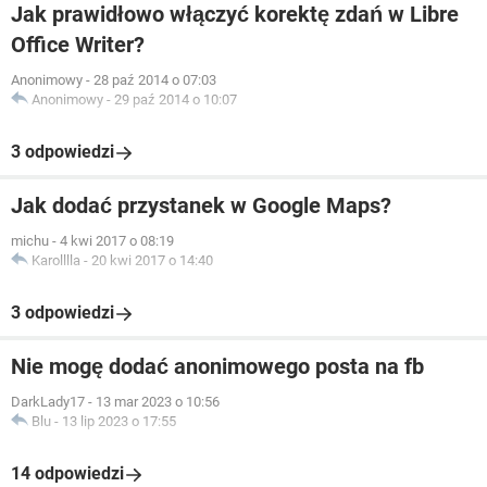
Jak prawidłowo włączyć korektę zdań w Libre
Office Writer?
Anonimowy
-
28 paź 2014 o 07:03
Anonimowy
-
29 paź 2014 o 10:07
3 odpowiedzi
Jak dodać przystanek w Google Maps?
michu
-
4 kwi 2017 o 08:19
Karolllla
-
20 kwi 2017 o 14:40
3 odpowiedzi
Nie mogę dodać anonimowego posta na fb
DarkLady17
-
13 mar 2023 o 10:56
Blu
-
13 lip 2023 o 17:55
14 odpowiedzi