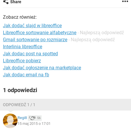
Share
WINDOWS 10
Zobacz również:
Jak dodać slajd w libreoffice
Libreoffice sortowanie alfabetyczne
- Najlepszą odpowiedź
Gmail sortowanie po rozmiarze
- Najlepszą odpowiedź
Interlinia libreoffice
Jak dodac post na spotted
Libreoffice pobierz
Jak dodać ogłoszenie na marketplace
Jak dodac email na fb
1 odpowiedzi
ODPOWIEDŹ 1 / 1
Regi8
56
15 maj 2015 o 17:01