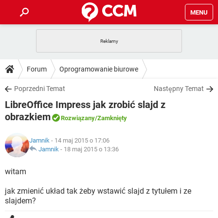
MENU
STRONA GŁÓWNA
YOUTUBE
TIKTOK
PORADY
Forum
Oprogramowanie biurowe
GRY
WHATSAPP
PlayStation
TIKTOK
DO POBRANIA
Poprzedni Temat
Następny Temat
SPOTIFY
NETFLIX
GRY
WHATSAPP
LibreOffice Impress jak zrobić slajd z
INSTAGRAM
ANDROID
FACEBOOK
TIKTOK
FORUM
SPOTIFY
NETFLIX
obrazkiem
Rozwiązany
/Zamknięty
WINDOWS 10
GRY
WHATSAPP
INSTAGRAM
COVID-19
FACEBOOK
TIKTOK
ARTYKUŁY
IOS
NETFLIX
Jamnik
- 14 maj 2015 o 17:06
WINDOWS 10
GRY
WHATSAPP
Jamnik
-
18 maj 2015 o 13:36
INSTAGRAM
COVID-19
FACEBOOK
TIKTOK
SPOTIFY
NETFLIX
witam
WINDOWS 10
GRY
WHATSAPP
INSTAGRAM
FACEBOOK
SPOTIFY
NETFLIX
jak zmienić układ tak żeby wstawić slajd z tytułem i ze
WINDOWS 10
slajdem?
INSTAGRAM
FACEBOOK