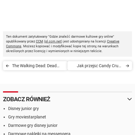
Ten dokument zatytułowany "Gdzie znaleźć darmowe kultowe gry online"
opublikowany przez
CCM
(
pl.ccm.net
) jest udostępniany na licencji
Creative
Commons
. Możesz kopiować i modyfikować kopie tej strony, na warunkach
określonych przez licencję i wymienionych w niniejszym tekście.
The Walking Dead: Dead
Jak przejść Candy Crush
Yourself - aplikacja, która
Saga - porady i wskazówki
zamieni Cię w zombie
ZOBACZ RÓWNIEŻ
Disney junior gry
Gry moviestarplanet
Darmowe gry disney junior
Darmowe naklejki na messengera