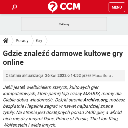
MENU
STRONA GŁÓWNA
YOUTUBE
TIKTOK
PORADY
Porady
Gry
GRY
WHATSAPP
PlayStation
TIKTOK
DO POBRANIA
Gdzie znaleźć darmowe kultowe gry
SPOTIFY
NETFLIX
GRY
WHATSAPP
online
INSTAGRAM
ANDROID
FACEBOOK
TIKTOK
FORUM
SPOTIFY
NETFLIX
WINDOWS 10
GRY
WHATSAPP
Ostatnia aktualizacja:
26 kwi 2022 o 14:52
przez
Макс Вега
.
INSTAGRAM
COVID-19
FACEBOOK
TIKTOK
ARTYKUŁY
IOS
NETFLIX
WINDOWS 10
GRY
WHATSAPP
Jeśli jesteś wielbicielem starych, kultowych gier
INSTAGRAM
COVID-19
FACEBOOK
TIKTOK
komputerowych, które pamiętają czasy MS-DOS, mamy dla
SPOTIFY
NETFLIX
Ciebie dobrą wiadomość. Dzięki stronie
Archive.org
, możesz
WINDOWS 10
GRY
WHATSAPP
bezpłatnie i legalnie zagrać w nawet najbardziej znane
INSTAGRAM
FACEBOOK
SPOTIFY
NETFLIX
tytuły. Na stronie jest dostępnych ponad 2400 gier, a wśród
WINDOWS 10
nich między innymi Dune, Prince of Persia, The Lion King,
INSTAGRAM
FACEBOOK
Wolfenstein i wiele innych.