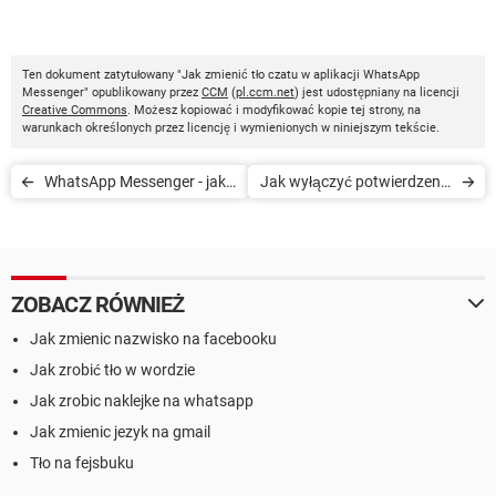
Ten dokument zatytułowany "Jak zmienić tło czatu w aplikacji WhatsApp
Messenger" opublikowany przez
CCM
(
pl.ccm.net
) jest udostępniany na licencji
Creative Commons
. Możesz kopiować i modyfikować kopie tej strony, na
warunkach określonych przez licencję i wymienionych w niniejszym tekście.
WhatsApp Messenger - jak
Jak wyłączyć potwierdzenie
ukryć status Ostatnio
przeczytania wiadomości w
widziany
aplikacji WhatsApp
Messenger
ZOBACZ RÓWNIEŻ
Jak zmienic nazwisko na facebooku
Jak zrobić tło w wordzie
Jak zrobic naklejke na whatsapp
Jak zmienic jezyk na gmail
Tło na fejsbuku