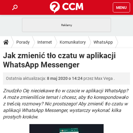
MENU
STRONA GŁÓWNA
YOUTUBE
TIKTOK
PORADY
Porady
Internet
Komunikatory
WhatsApp
GRY
WHATSAPP
PlayStation
TIKTOK
DO POBRANIA
Jak zmienić tło czatu w aplikacji
SPOTIFY
NETFLIX
GRY
WHATSAPP
WhatsApp Messenger
INSTAGRAM
ANDROID
FACEBOOK
TIKTOK
FORUM
SPOTIFY
NETFLIX
WINDOWS 10
GRY
WHATSAPP
Ostatnia aktualizacja:
8 maj 2020 o 14:24
przez
Max Vega
.
INSTAGRAM
COVID-19
FACEBOOK
TIKTOK
ARTYKUŁY
IOS
NETFLIX
WINDOWS 10
GRY
WHATSAPP
Znudziło Cię nieciekawe tło w czacie w aplikacji WhatsApp?
INSTAGRAM
COVID-19
FACEBOOK
TIKTOK
A może zmieniliście temat i chcesz, aby tło korespondowało
SPOTIFY
NETFLIX
z treścią rozmowy? Nic prostszego! Aby zmienić tło czatu w
WINDOWS 10
GRY
WHATSAPP
aplikacji WhatsApp Messenger, wystarczy wykonać kilka
INSTAGRAM
FACEBOOK
SPOTIFY
NETFLIX
prostych kroków.
WINDOWS 10
INSTAGRAM
FACEBOOK