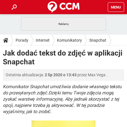
MENU
STRONA GŁÓWNA
YOUTUBE
TIKTOK
PORADY
Porady
Internet
Komunikatory
Snapchat
GRY
WHATSAPP
PlayStation
TIKTOK
DO POBRANIA
Jak dodać tekst do zdjęć w aplikacji
SPOTIFY
NETFLIX
GRY
WHATSAPP
Snapchat
INSTAGRAM
ANDROID
FACEBOOK
TIKTOK
FORUM
SPOTIFY
NETFLIX
WINDOWS 10
GRY
WHATSAPP
Ostatnia aktualizacja:
2 lip 2020 o 13:43
przez
Max Vega
.
INSTAGRAM
COVID-19
FACEBOOK
TIKTOK
ARTYKUŁY
IOS
NETFLIX
WINDOWS 10
GRY
WHATSAPP
Komunikator Snapchat umożliwia dodanie własnego tekstu
INSTAGRAM
COVID-19
FACEBOOK
TIKTOK
do przesyłanych zdjęć.Dzięki temu Twoje zdjęcia mogą
SPOTIFY
NETFLIX
zyskać warstwę informacyjną. Aby jednak skorzystać z tej
WINDOWS 10
GRY
WHATSAPP
opcji, najpierw trzeba ją aktywować. W tej poradzie
INSTAGRAM
FACEBOOK
SPOTIFY
NETFLIX
wyjaśnimy, jak to zrobić.
WINDOWS 10
INSTAGRAM
FACEBOOK