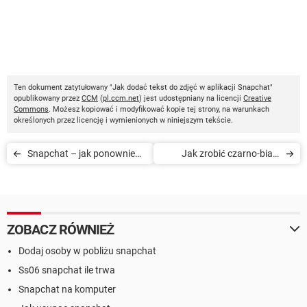
Ten dokument zatytułowany "Jak dodać tekst do zdjęć w aplikacji Snapchat"
opublikowany przez
CCM
(
pl.ccm.net
) jest udostępniany na licencji
Creative
Commons
. Możesz kopiować i modyfikować kopie tej strony, na warunkach
określonych przez licencję i wymienionych w niniejszym tekście.
Snapchat – jak ponownie
Jak zrobić czarno-białe
odtworzyć wiadomość
zdjęcie w aplikacji Snapchat
ZOBACZ RÓWNIEŻ
Dodaj osoby w pobliżu snapchat
Ss06 snapchat ile trwa
Snapchat na komputer