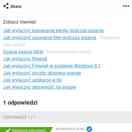
WINDOWS 10
Share
Zobacz również:
Jak wyłączyć kasowanie tekstu podczas pisania
Jak wyłączyć usuwanie liter podczas pisania
- Najlepszą
odpowiedź
Spacja kasuje tekst
- Najlepszą odpowiedź
Jak wyłączyc firewall
Jak wyłączyć Firewall w systemie Windows 8.1
Jak wyłączyć pocztę głosową orange
Jak wyłączyć aplikacje w tle
Jak wyłączyć aktywność na snapie
1 odpowiedzi
ODPOWIEDŹ 1 / 1
sprawdzona przez:
Najlepsza odpowiedź