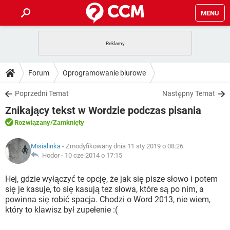
MENU
STRONA GŁÓWNA
YOUTUBE
TIKTOK
PORADY
Forum
Oprogramowanie biurowe
GRY
WHATSAPP
PlayStation
TIKTOK
DO POBRANIA
Poprzedni Temat
Następny Temat
SPOTIFY
NETFLIX
GRY
WHATSAPP
Znikający tekst w Wordzie podczas pisania
INSTAGRAM
ANDROID
FACEBOOK
TIKTOK
FORUM
SPOTIFY
NETFLIX
Rozwiązany
/Zamknięty
WINDOWS 10
GRY
WHATSAPP
INSTAGRAM
COVID-19
FACEBOOK
TIKTOK
ARTYKUŁY
IOS
Misialinka
- Zmodyfikowany dnia 11 sty 2019 o 08:26
NETFLIX
WINDOWS 10
GRY
WHATSAPP
Hodor -
10 cze 2014 o 17:15
INSTAGRAM
COVID-19
FACEBOOK
TIKTOK
SPOTIFY
NETFLIX
Hej, gdzie wyłączyć te opcję, że jak się pisze słowo i potem
WINDOWS 10
GRY
WHATSAPP
się je kasuje, to się kasują tez słowa, które są po nim, a
INSTAGRAM
FACEBOOK
powinna się robić spacja. Chodzi o Word 2013, nie wiem,
SPOTIFY
NETFLIX
WINDOWS 10
który to klawisz był zupełenie :(
INSTAGRAM
FACEBOOK