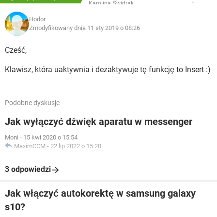
Karolina Świdrak
Hodor
Zmodyfikowany dnia 11 sty 2019 o 08:26
Cześć,
Klawisz, która uaktywnia i dezaktywuje tę funkcję to Insert :)
Podobne dyskusje
Jak wyłączyć dźwięk aparatu w messenger
Moni
-
15 kwi 2020 o 15:54
MaximCCM
-
22 lip 2022 o 15:20
3 odpowiedzi
Jak włączyć autokorektę w samsung galaxy
s10?