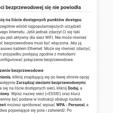
ieci bezprzewodowej się nie powiodła
się na liście dostępnych punktów dostępu
czególnie wśród najpopularniejszych urządzeń
o Internetu. Jeśli jednak zdarzył Ci się taki
pu jest aktywny dla sieci WiFi. Nie może również
ieć bezprzewodowa musi być włączona. Aby ją
czasowo kablem Ethernet. Może się również zdarzyć,
kim przypadku postępuj zgodnie z metodami
skonfigurować połączenie bezprzewodowe.
ączenie bezprzewodowe
niania
, kliknij znajdującą się po lewej stronie opcję
następnie
Zarządzaj sieciami bezprzewodowymi
.
się na liście dostępnych sieci, kliknij
Dodaj
, a
ciowy
. Wpisz nazwę sieci (=ESSID) oraz klucz
inny być podane w instrukcji obsługi routera.
zeń
możesz spróbować wpisać
WPA - Personal
, a
dwa pojawiające się pola i zatwierdź. Po