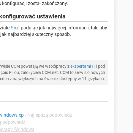
s konfiguracji został zakończony.
 skonfigurować ustawienia
ziale
Sieć
podając jak najwięcej informacji, tak, aby
jak najbardziej skuteczny sposób.
serwisie CCM powstają we współpracy z
ekspertami IT
i pod
ois Pillou, założyciela CCM.net. CCM to serwis o nowych
 jeden z największych na świecie, dostępny w 11 językach.
 windows xp
- Najlepszą odpowiedź
zą odpowiedź
porady -Windows