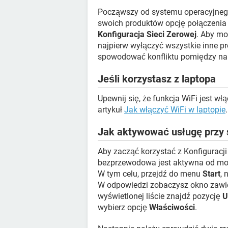
Począwszy od systemu operacyjnego
swoich produktów opcję połączeni
Konfiguracja Sieci Zerowej
. Aby mo
najpierw wyłączyć wszystkie inne pr
spowodować konfliktu pomiędzy na
Jeśli korzystasz z laptopa
Upewnij się, że funkcja WiFi jest włą
artykuł
Jak włączyć WiFi w laptopie
.
Jak aktywować usługę przy 
Aby zacząć korzystać z Konfiguracji
bezprzewodowa jest aktywna od mo
W tym celu, przejdź do menu
Start
, 
W odpowiedzi zobaczysz okno zawie
wyświetlonej liście znajdź pozycję
U
wybierz opcję
Właściwości
.