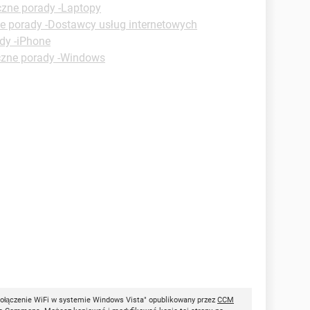
czne porady -Laptopy
e porady -Dostawcy usług internetowych
dy -iPhone
czne porady -Windows
ołączenie WiFi w systemie Windows Vista" opublikowany przez
CCM