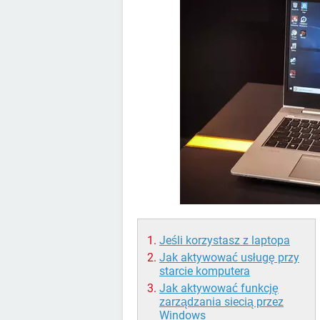
Jeśli korzystasz z laptopa
Jak aktywować usługę przy
starcie komputera
Jak aktywować funkcję
zarządzania siecią przez
Windows