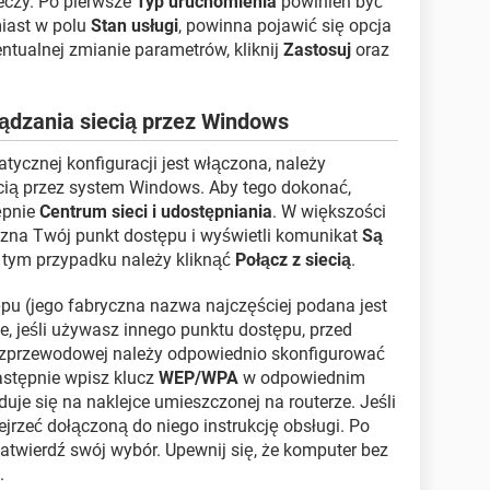
eczy. Po pierwsze
Typ uruchomienia
powinien być
iast w polu
Stan usługi
, powinna pojawić się opcja
ntualnej zmianie parametrów, kliknij
Zastosuj
oraz
ądzania siecią przez Windows
tycznej konfiguracji jest włączona, należy
cią przez system Windows. Aby tego dokonać,
ępnie
Centrum sieci i udostępniania
. W większości
na Twój punkt dostępu i wyświetli komunikat
Są
 tym przypadku należy kliknąć
Połącz z siecią
.
pu (jego fabryczna nazwa najczęściej podana jest
e, jeśli używasz innego punktu dostępu, przed
bezprzewodowej należy odpowiednio skonfigurować
następnie wpisz klucz
WEP/WPA
w odpowiednim
duje się na naklejce umieszczonej na routerze. Jeśli
ejrzeć dołączoną do niego instrukcję obsługi. Po
twierdź swój wybór. Upewnij się, że komputer bez
.