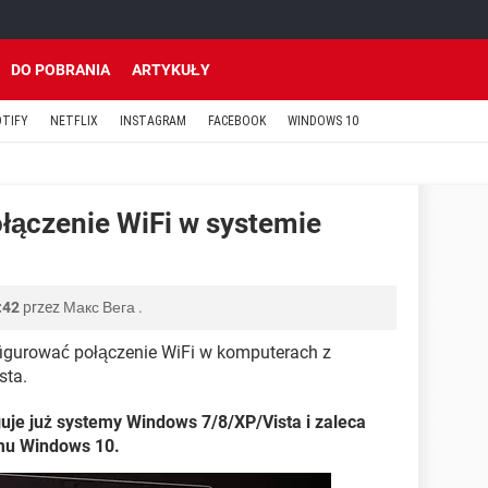
DO POBRANIA
ARTYKUŁY
OTIFY
NETFLIX
INSTAGRAM
FACEBOOK
WINDOWS 10
łączenie WiFi w systemie
:42
przez
Макс Вега
.
figurować połączenie WiFi w komputerach z
sta.
uje już systemy Windows 7/8/XP/Vista i zaleca
mu Windows 10.