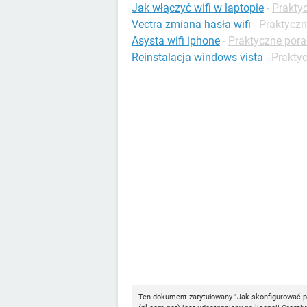
Jak włączyć wifi w laptopie
-
Prakty
Vectra zmiana hasła wifi
-
Praktyczn
Asysta wifi iphone
-
Praktyczne pora
Reinstalacja windows vista
-
Prakty
Ten dokument zatytułowany "Jak skonfigurować p