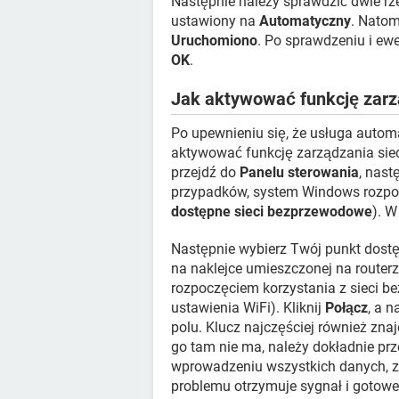
Następnie należy sprawdzić dwie rz
ustawiony na
Automatyczny
. Natom
Uruchomiono
. Po sprawdzeniu i ewe
OK
.
Jak aktywować funkcję zarz
Po upewnieniu się, że usługa automa
aktywować funkcję zarządzania sie
przejdź do
Panelu sterowania
, nast
przypadków, system Windows rozpoz
dostępne sieci bezprzewodowe
). W
Następnie wybierz Twój punkt dostę
na naklejce umieszczonej na routerz
rozpoczęciem korzystania z sieci 
ustawienia WiFi). Kliknij
Połącz
, a 
polu. Klucz najczęściej również znaj
go tam nie ma, należy dokładnie prz
wprowadzeniu wszystkich danych, za
problemu otrzymuje sygnał i gotowe