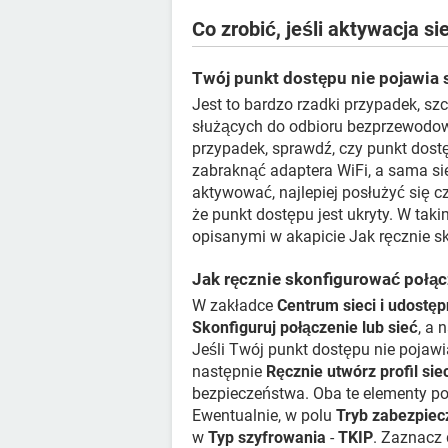
Co zrobić, jeśli aktywacja s
Twój punkt dostępu nie pojawia 
Jest to bardzo rzadki przypadek, sz
służących do odbioru bezprzewodoweg
przypadek, sprawdź, czy punkt dostę
zabraknąć adaptera WiFi, a sama s
aktywować, najlepiej posłużyć się 
że punkt dostępu jest ukryty. W ta
opisanymi w akapicie Jak ręcznie 
Jak ręcznie skonfigurować poł
W zakładce
Centrum sieci i udostęp
Skonfiguruj połączenie lub sieć
, a 
Jeśli Twój punkt dostępu nie pojawia 
następnie
Ręcznie utwórz profil sie
bezpieczeństwa. Oba te elementy pow
Ewentualnie, w polu
Tryb zabezpiec
w
Typ szyfrowania
-
TKIP
. Zaznacz 