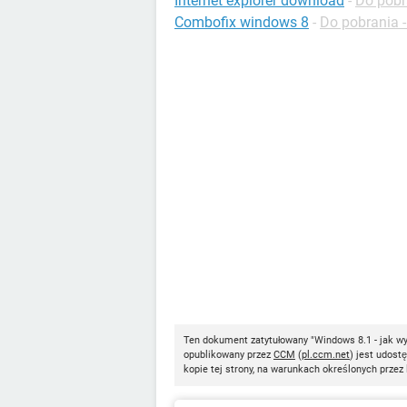
Internet explorer download
-
Do pobr
Combofix windows 8
-
Do pobrania 
Ten dokument zatytułowany "Windows 8.1 - jak wyś
opublikowany przez
CCM
(
pl.ccm.net
) jest udost
kopie tej strony, na warunkach określonych przez