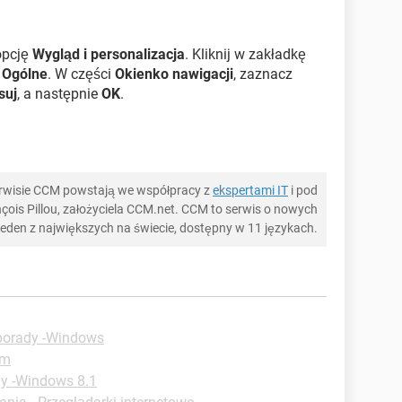
opcję
Wygląd i personalizacja
. Kliknij w zakładkę
i
Ogólne
. W części
Okienko nawigacji
, zaznacz
suj
, a następnie
OK
.
serwisie CCM powstają we współpracy z
ekspertami IT
i pod
ois Pillou, założyciela CCM.net. CCM to serwis o nowych
 jeden z największych na świecie, dostępny w 11 językach.
porady -Windows
um
dy -Windows 8.1