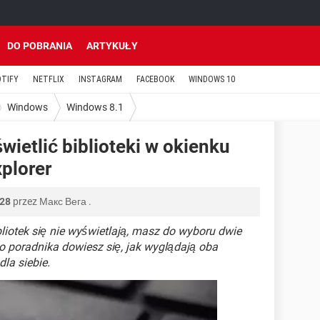
DO POBRANIA
ARTYKUŁY
OTIFY
NETFLIX
INSTAGRAM
FACEBOOK
WINDOWS 10
Windows
Windows 8.1
wietlić biblioteki w okienku
plorer
:28
przez
Макс Вега
.
bliotek się nie wyświetlają, masz do wyboru dwie
o poradnika dowiesz się, jak wyglądają oba
la siebie.