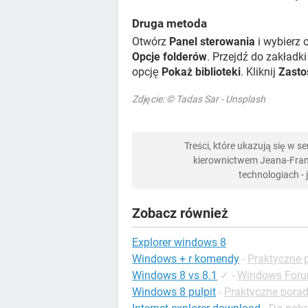
Druga metoda
Otwórz
Panel sterowania
i wybierz 
Opcje folderów
. Przejdź do zakładk
opcję
Pokaż biblioteki
. Kliknij
Zasto
Zdjęcie: © Tadas Sar - Unsplash
Treści, które ukazują się w 
kierownictwem Jeana-Franç
technologiach -
Zobacz również
Explorer windows 8
Windows + r komendy
-
Praktyczne 
Windows 8 vs 8.1
✓
-
Windows For
Windows 8 pulpit
-
Praktyczne pora