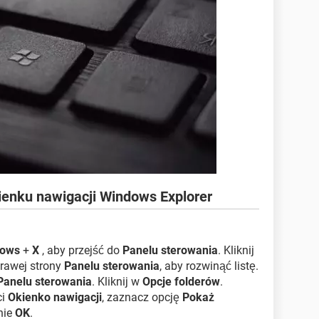
kienku nawigacji Windows Explorer
dows
+
X
, aby przejść do
Panelu sterowania
. Kliknij
prawej strony
Panelu sterowania
, aby rozwinąć listę.
Panelu sterowania
. Kliknij w
Opcje folderów
.
ci
Okienko nawigacji
, zaznacz opcję
Pokaż
nie
OK
.