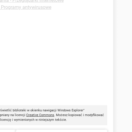
ania - Przeglądarki internetowe
- Programy antywirusowe
wietlić biblioteki w okienku nawigacji Windows Explorer"
ępniany na licencji
Creative Commons
. Możesz kopiować i modyfikować
 licencję i wymienionych w niniejszym tekście.