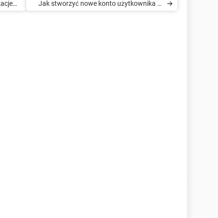
kacje
Jak stworzyć nowe konto użytkownika w
systemie Windows 8.1