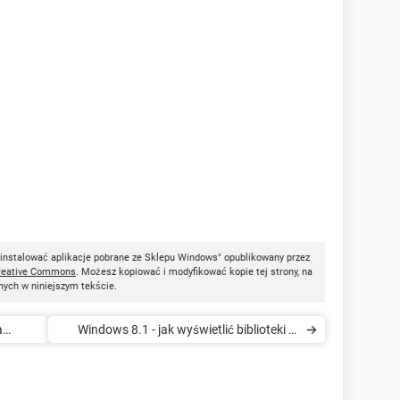
dinstalować aplikacje pobrane ze Sklepu Windows" opublikowany przez
reative Commons
. Możesz kopiować i modyfikować kopie tej strony, na
nych w niniejszym tekście.
a
Windows 8.1 - jak wyświetlić biblioteki w
okienku nawigacji Windows Explorer