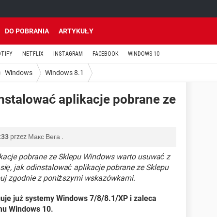
DO POBRANIA
ARTYKUŁY
OTIFY
NETFLIX
INSTAGRAM
FACEBOOK
WINDOWS 10
Windows
Windows 8.1
nstalować aplikacje pobrane ze
:33
przez
Макс Вега
.
kacje pobrane ze Sklepu Windows warto usuwać z
się, jak odinstalować aplikacje pobrane ze Sklepu
uj zgodnie z poniższymi wskazówkami.
uje już systemy Windows 7/8/8.1/XP i zaleca
mu Windows 10.