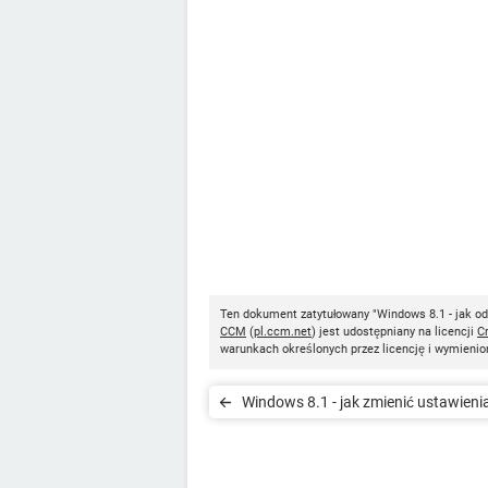
Ten dokument zatytułowany "Windows 8.1 - jak o
CCM
(
pl.ccm.net
) jest udostępniany na licencji
C
warunkach określonych przez licencję i wymienio
Windows 8.1 - jak zmienić ustawieni
lokalizacji