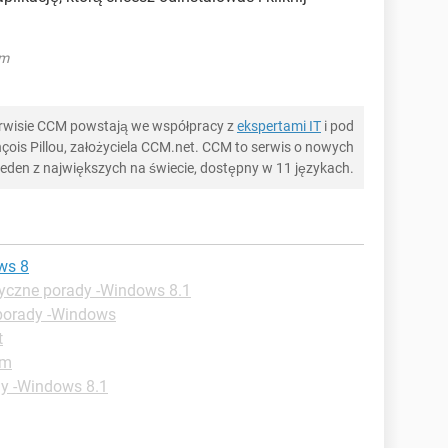
om
serwisie CCM powstają we współpracy z
ekspertami IT
i pod
ois Pillou, założyciela CCM.net. CCM to serwis o nowych
 jeden z największych na świecie, dostępny w 11 językach.
ws 8
yczne porady -Windows 8.1
porady -Windows
t
um
dy -Windows 8.1