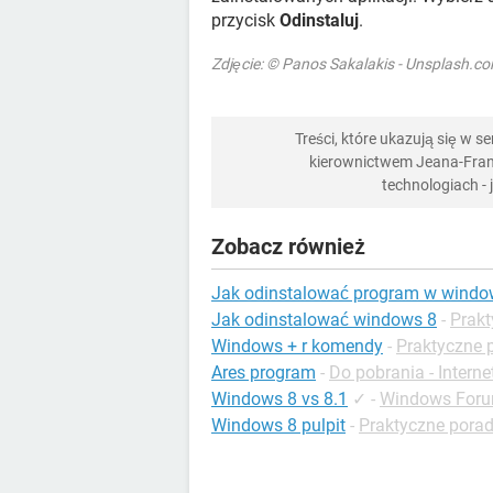
przycisk
Odinstaluj
.
Zdjęcie: © Panos Sakalakis - Unsplash.c
Treści, które ukazują się w 
kierownictwem Jeana-Franç
technologiach -
Zobacz również
Jak odinstalować program w windo
Jak odinstalować windows 8
-
Prakt
Windows + r komendy
-
Praktyczne 
Ares program
-
Do pobrania - Interne
Windows 8 vs 8.1
✓
-
Windows For
Windows 8 pulpit
-
Praktyczne pora