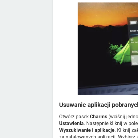
Usuwanie aplikacji pobrany
Otwórz pasek
Charms
(wciśnij jedn
Ustawienia
. Następnie kliknij w pol
Wyszukiwanie i aplikacje
. Kliknij z
zainstalowanych aplikacji. Wybierz a