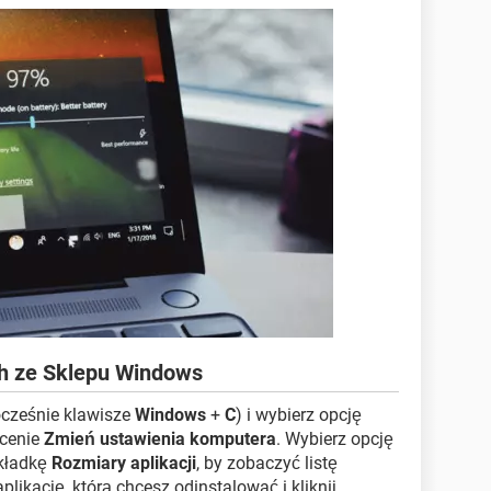
ch ze Sklepu Windows
ocześnie klawisze
Windows
+
C
) i wybierz opcję
ecenie
Zmień ustawienia komputera
. Wybierz opcję
akładkę
Rozmiary aplikacji
, by zobaczyć listę
plikację, którą chcesz odinstalować i kliknij