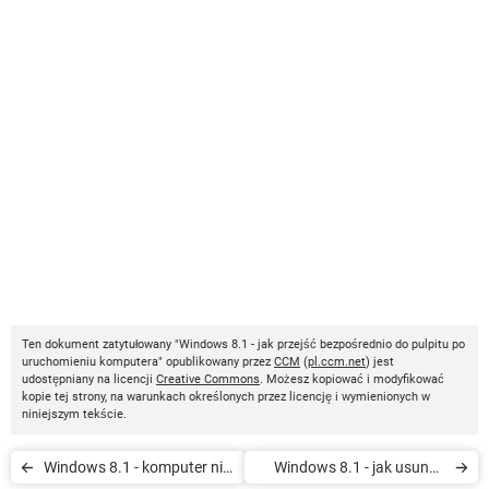
Ten dokument zatytułowany "Windows 8.1 - jak przejść bezpośrednio do pulpitu po
uruchomieniu komputera" opublikowany przez
CCM
(
pl.ccm.net
) jest
udostępniany na licencji
Creative Commons
. Możesz kopiować i modyfikować
kopie tej strony, na warunkach określonych przez licencję i wymienionych w
niniejszym tekście.
Windows 8.1 - komputer nie
Windows 8.1 - jak usunąć