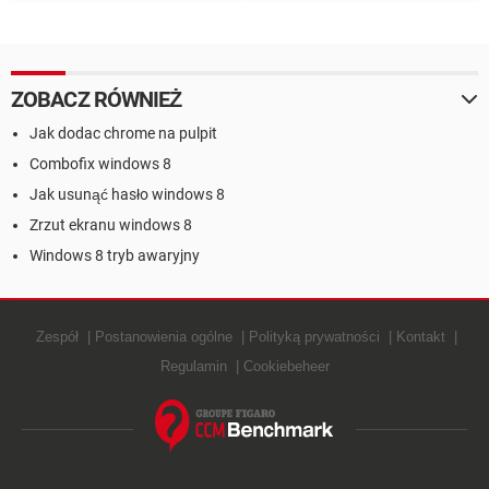
wykrywa odtwarzacza
sieci Wi-Fi
CD/DVD po aktualizacji
systemu
ZOBACZ RÓWNIEŻ
Jak dodac chrome na pulpit
Combofix windows 8
Jak usunąć hasło windows 8
Zrzut ekranu windows 8
Windows 8 tryb awaryjny
Zespół
Postanowienia ogólne
Polityką prywatności
Kontakt
Regulamin
Cookiebeheer