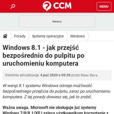
MENU
STRONA GŁÓWNA
YOUTUBE
TIKTOK
PORADY
Porady
Systemy operacyjne
Windows
GRY
WHATSAPP
PlayStation
TIKTOK
DO POBRANIA
Windows 8.1 - jak przejść
Windows 8.1
SPOTIFY
NETFLIX
GRY
WHATSAPP
bezpośrednio do pulpitu po
INSTAGRAM
ANDROID
FACEBOOK
TIKTOK
FORUM
SPOTIFY
NETFLIX
uruchomieniu komputera
WINDOWS 10
GRY
WHATSAPP
INSTAGRAM
COVID-19
FACEBOOK
TIKTOK
ARTYKUŁY
IOS
NETFLIX
Ostatnia aktualizacja:
4 paź 2020 o 09:35
przez
Макс Вега
.
WINDOWS 10
GRY
WHATSAPP
INSTAGRAM
COVID-19
FACEBOOK
TIKTOK
W wersji 8.1 systemu Windows istnieje możliwość
SPOTIFY
NETFLIX
WINDOWS 10
GRY
WHATSAPP
bezpośredniego przejścia do pulpitu, zaraz po uruchomieniu
INSTAGRAM
FACEBOOK
komputera. Z tej porady dowiesz się, jak to zrobić.
SPOTIFY
NETFLIX
WINDOWS 10
Ważna uwaga. Microsoft nie obsługuje już systemy
INSTAGRAM
FACEBOOK
Windows 7/8/8.1/XP i zaleca użytkownikom korzystanie z