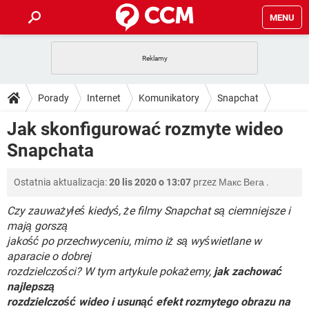
MENU
STRONA GŁÓWNA
YOUTUBE
TIKTOK
PORADY
Porady
Internet
Komunikatory
Snapchat
GRY
WHATSAPP
PlayStation
TIKTOK
DO POBRANIA
Jak skonfigurować rozmyte wideo
SPOTIFY
NETFLIX
GRY
WHATSAPP
Snapchata
INSTAGRAM
ANDROID
FACEBOOK
TIKTOK
FORUM
SPOTIFY
NETFLIX
WINDOWS 10
GRY
WHATSAPP
Ostatnia aktualizacja:
20 lis 2020 o 13:07
przez
Макс Вега
.
INSTAGRAM
COVID-19
FACEBOOK
TIKTOK
ARTYKUŁY
IOS
NETFLIX
WINDOWS 10
GRY
WHATSAPP
Czy zauważyłeś kiedyś, że filmy Snapchat są ciemniejsze i
INSTAGRAM
COVID-19
FACEBOOK
TIKTOK
mają gorszą
SPOTIFY
NETFLIX
jakość po przechwyceniu, mimo iż są wyświetlane w
WINDOWS 10
GRY
WHATSAPP
aparacie o dobrej
INSTAGRAM
FACEBOOK
SPOTIFY
NETFLIX
rozdzielczości? W tym artykule pokażemy,
jak zachować
WINDOWS 10
najlepszą
INSTAGRAM
FACEBOOK
rozdzielczość wideo i usunąć efekt rozmytego obrazu na