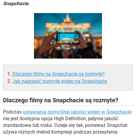
WINDOWS 10
Snapchacie
.
Dlaczego filmy na Snapchacie są rozmyte?
Jak naprawić rozmyte wideo na Snapchacie
Dlaczego filmy na Snapchacie są rozmyte?
Podczas
ustawiania domyślnej jakości wideo w Snapchacie
nie jest dostępna opcja High Definition, jedynie jakość
standardowa lub niska. Dzieje się tak, ponieważ Snapchat
używa różnych metod kompresji podczas przesyłania