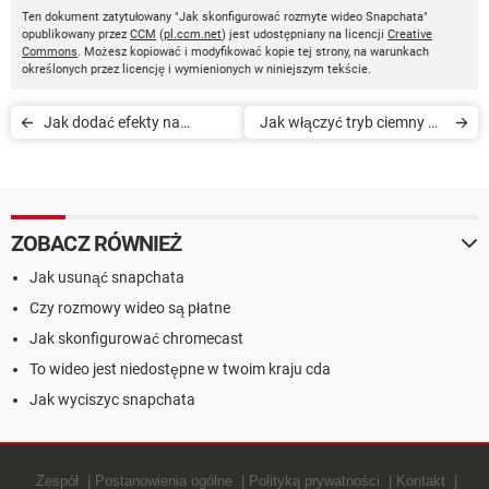
Ten dokument zatytułowany "Jak skonfigurować rozmyte wideo Snapchata"
opublikowany przez
CCM
(
pl.ccm.net
) jest udostępniany na licencji
Creative
Commons
. Możesz kopiować i modyfikować kopie tej strony, na warunkach
określonych przez licencję i wymienionych w niniejszym tekście.
Jak dodać efekty na
Jak włączyć tryb ciemny na
Snapchacie
Snapchacie?
ZOBACZ RÓWNIEŻ
Jak usunąć snapchata
Czy rozmowy wideo są płatne
Jak skonfigurować chromecast
To wideo jest niedostępne w twoim kraju cda
Jak wyciszyc snapchata
Zespół
Postanowienia ogólne
Polityką prywatności
Kontakt