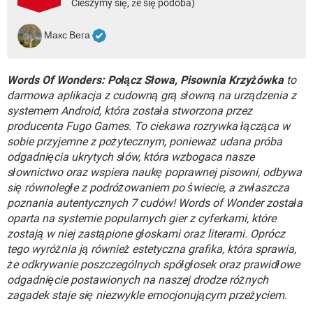
Cieszymy się, że się podoba)
WINDOWS 10
Макс Вега
Words Of Wonders: Połącz Słowa, Pisownia Krzyżówka
to
darmowa aplikacja z cudowną grą słowną na urządzenia z
systemem Android, która została stworzona przez
producenta Fugo Games. To ciekawa rozrywka łącząca w
sobie przyjemne z pożytecznym, ponieważ udana próba
odgadnięcia ukrytych słów, która wzbogaca nasze
słownictwo oraz wspiera naukę poprawnej pisowni, odbywa
się równoległe z podróżowaniem po świecie, a zwłaszcza
poznania autentycznych 7 cudów! Words of Wonder została
oparta na systemie popularnych gier z cyferkami, które
zostają w niej zastąpione głoskami oraz literami. Oprócz
tego wyróżnia ją również estetyczna grafika, która sprawia,
że odkrywanie poszczególnych spółgłosek oraz prawidłowe
odgadnięcie postawionych na naszej drodze różnych
zagadek staje się niezwykle emocjonującym przeżyciem.