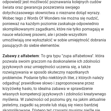
odpowiedź jest możliwość poznawania kolejnych cudów
świata oraz gwarancja poszerzenia swojego
dotychczasowego słownictwa o nieznane dotąd wyrazy.
Wobec tego z Words Of Wonders nie można się nudzić,
ponieważ na każdym poziomie zaskakuje odpowiednio
skomplikowanymi zagadkami, które nie tylko pomagają w
nauce właściwej pisowni, ale i przede wszystkim
umożliwiają one wykształcić w sobie umiejętność dobrania
pasujących do siebie elementów.
Zabawy z alfabetem
: To gra typu ''zupa alfabetowa''. która
pozwala swoim graczom na doskonalenie ich zdolności
językowych oraz umiejętności uczenia się, a także
rozwiązywania w sposób skuteczny napotkanych
problemów. Podanie tylko niektórych liter, z których należy
odgadnąć prawidłowe słowo i zaproponowane przez
krzyżówkę hasło, to idealna zabawa w sprawdzenie
własnych kompetencji językowych i zdolności kreatywnego
myślenia. W zależności od poziomu gry, na jakim aktualnie
jesteśmy, zagadki są proste lub stają się nieco bardziej
skomplikowane. Dlatego też czasami musimy nieźle się