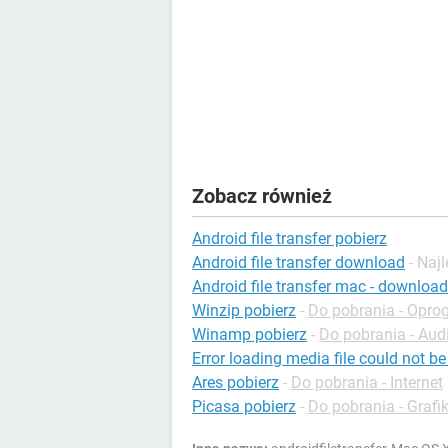
Zobacz również
Android file transfer pobierz
Android file transfer download
- Naj
Android file transfer mac - download
Winzip pobierz
-
Do pobrania - Opr
Winamp pobierz
-
Do pobrania - Aud
Error loading media file could not b
Ares pobierz
-
Do pobrania - Internet
Picasa pobierz
-
Do pobrania - Grafi