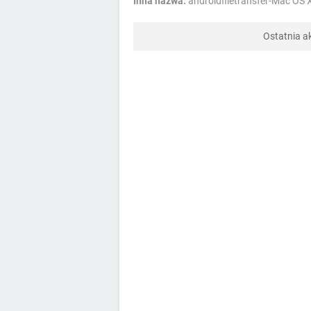
Inna nazwa:
androidfiletransfer-Mac OS 
Ostatnia ak