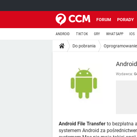
FORUM
PORADY
ANDROID
TIKTOK
GRY
WHATSAPP
IOS
Do pobrania
Oprogramowanie
Android
Wydawca:
G
Android File Transfer
to bezpłatna 
systemem Android za pośrednictwe