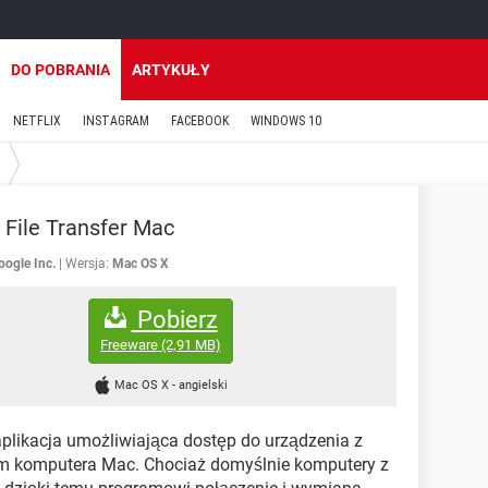
DO POBRANIA
ARTYKUŁY
NETFLIX
INSTAGRAM
FACEBOOK
WINDOWS 10
 File Transfer Mac
oogle Inc.
Wersja:
Mac OS X
Pobierz
Freeware
(2,91 MB)
Mac OS X
-
angielski
aplikacja umożliwiająca dostęp do urządzenia z
m komputera Mac. Chociaż domyślnie komputery z