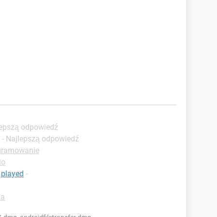
lepszą odpowiedź
- Najlepszą odpowiedź
ogramowanie
io
e played
-
ka