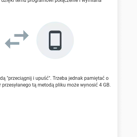
, dzięki temu programowi połączenie i wymiana
ą "przeciągnij i upuść". Trzeba jednak pamiętać o
 przesyłanego tą metodą pliku może wynosić 4 GB.