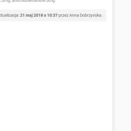
X.dmg, androidfiletransfer.dmg
tualizacja:
21 maj 2018 o 10:37
przez
Anna Dobrzyńska
.