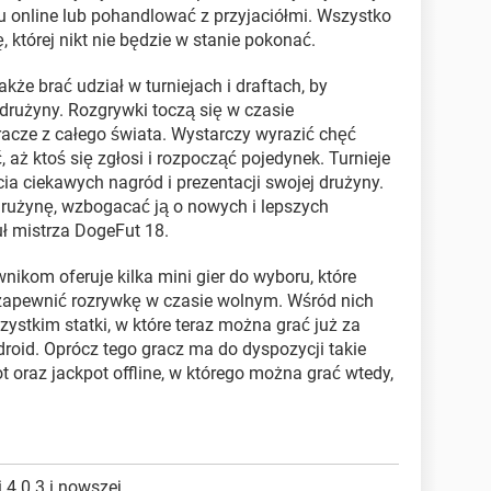
 online lub pohandlować z przyjaciółmi. Wszystko
, której nikt nie będzie w stanie pokonać.
kże brać udział w turniejach i draftach, by
drużyny. Rozgrywki toczą się w czasie
racze z całego świata. Wystarczy wyrazić chęć
, aż ktoś się zgłosi i rozpocząć pojedynek. Turnieje
ia ciekawych nagród i prezentacji swojej drużyny.
rużynę, wzbogacać ją o nowych i lepszych
uł mistrza DogeFut 18.
ikom oferuje kilka mini gier do wyboru, które
 zapewnić rozrywkę w czasie wolnym. Wśród nich
stkim statki, w które teraz można grać już za
oid. Oprócz tego gracz ma do dyspozycji takie
kpot oraz jackpot offline, w którego można grać wtedy,
.
 4.0.3 i nowszej.