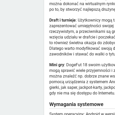
można dokonać na wirtualnym rynku
po to, by stworzyć najlepszą drużynę
Draft i turnieje
: Użytkownicy mogą ta
zaprezentować umiejętności swojej 
rzeczywistym, a przeciwnikami są g
wzięcia udziału w drafcie i poczekać
to również świetna okazja do zdobyc
Dlatego warto modyfikować swoją d
zawodników i stawać do walki o tyt
Mini gry
: DogeFut 18 swoim użytkown
mogą sprawić wiele przyjemności i
można znaleźć np. dobrze znane wszy
pomocą urządzenia z systemem Andr
gierki, jak saper, jackpot-karty, jac
gdy nie ma się dostępu do Internetu
Wymagania systemowe
System operacyjny: Android w wersji