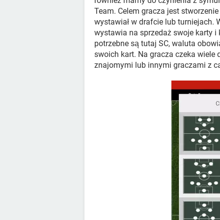
również mamy do czynienia z symula
Team. Celem gracza jest stworzenie 
wystawiał w drafcie lub turniejach. W
wystawia na sprzedaż swoje karty i
potrzebne są tutaj SC, waluta obow
swoich kart. Na gracza czeka wiele
znajomymi lub innymi graczami z ca