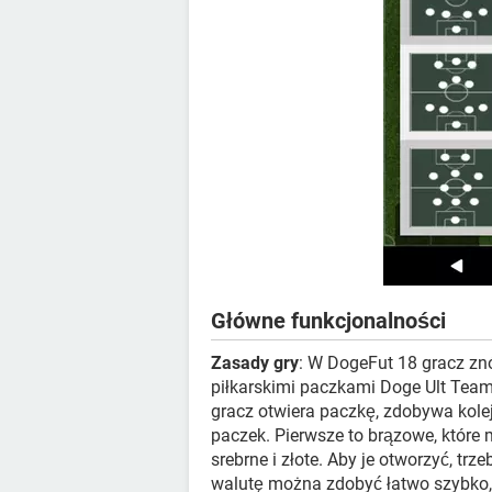
Główne funkcjonalności
Zasady gry
: W DogeFut 18 gracz zn
piłkarskimi paczkami Doge Ult Team
gracz otwiera paczkę, zdobywa kolej
paczek. Pierwsze to brązowe, które
srebrne i złote. Aby je otworzyć, tr
walutę można zdobyć łatwo szybko,