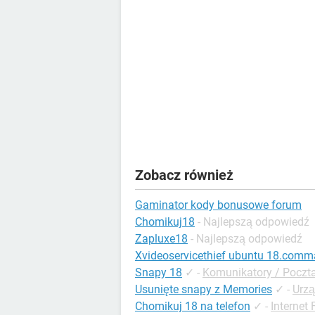
Zobacz również
Gaminator kody bonusowe forum
Chomikuj18
- Najlepszą odpowiedź
Zapluxe18
- Najlepszą odpowiedź
Xvideoservicethief ubuntu 18.com
Snapy 18
✓
-
Komunikatory / Poczt
Usunięte snapy z Memories
✓
-
Urzą
Chomikuj 18 na telefon
✓
-
Internet