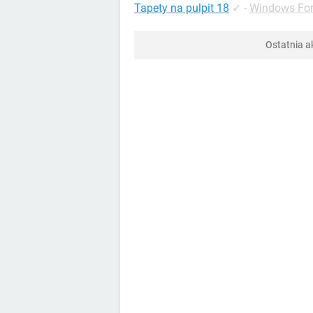
Tapety na pulpit 18
✓
-
Windows Fo
Ostatnia a