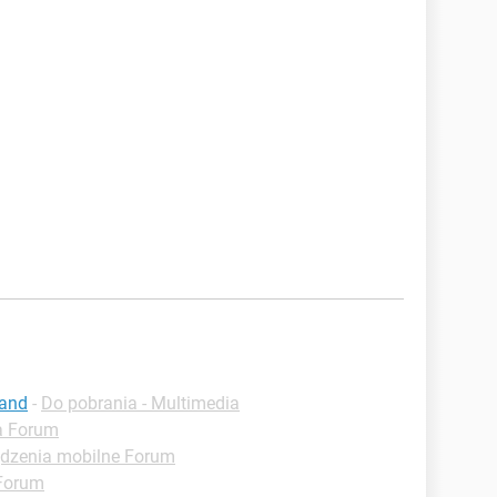
mand
-
Do pobrania - Multimedia
a Forum
dzenia mobilne Forum
 Forum