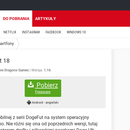
DO POBRANIA
ARTYKUŁY
NETFLIX
INSTAGRAM
FACEBOOK
WINDOWS 10
martfony
t 18
ive Dragons Games
Wersja:
1.16
Pobierz
Freeware
Android
-
angielski
bilnej z serii DogeFut na system operacyjny
o. Nie różni się ona od poprzednich wersji, tutaj