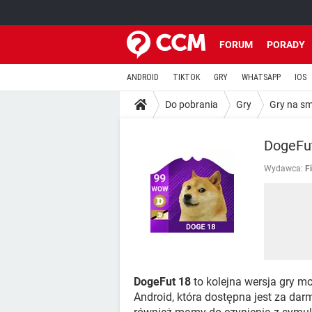
FORUM
PORADY
ANDROID
TIKTOK
GRY
WHATSAPP
IOS
Do pobrania
Gry
Gry na s
DogeFu
Wydawca:
F
DogeFut 18
to kolejna wersja gry mo
Android, która dostępna jest za darm