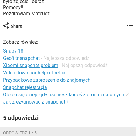
bylo zdjecie i obraz
WINDOWS 10
Pomocy!!
Pozdrawiam Mateusz
Share
Zobacz również:
Snapy 18
Geofiltr snapchat
- Najlepszą odpowiedź
Xiaomi snapchat problem
- Najlepszą odpowiedź
Video downloadhelper firefox
Przypadkowe zaproszenie do znajomych
Snapchat rejestracja
Oto co się dzieje gdy usuniesz kogoś z grona znajomych
✓
Jak zrezygnowac z snapchat +
5 odpowiedzi
ODPOWIEDŹ 1 / 5