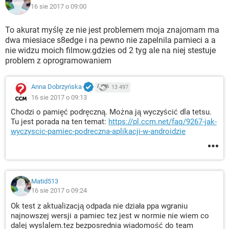
16 sie 2017 o 09:00
To akurat myślę ze nie jest problemem moja znajomam ma
dwa miesiace s8edge i na pewno nie zapelnila pamieci a a
nie widzu moich filmow.gdzies od 2 tyg ale na niej stestuje
problem z oprogramowaniem
Anna Dobrzyńska
13 497
16 sie 2017 o 09:13
Chodzi o pamięć podręczną. Można ją wyczyścić dla tetsu.
Tu jest porada na ten temat:
https://pl.ccm.net/faq/9267-jak-
wyczyscic-pamiec-podreczna-aplikacji-w-androidzie
Matid513
16 sie 2017 o 09:24
Ok test z aktualizacją odpada nie działa ppa wgraniu
najnowszej wersji a pamiec tez jest w normie nie wiem co
dalej wyslalem.tez bezposrednia wiadomość do team