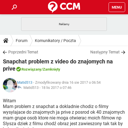
MENU
STRONA GŁÓWNA
YOUTUBE
TIKTOK
PORADY
Forum
Komunikatory / Poczta
GRY
WHATSAPP
PlayStation
TIKTOK
DO POBRANIA
Poprzedni Temat
Następny Temat
SPOTIFY
NETFLIX
GRY
WHATSAPP
Snapchat problem z video do znajomych na
INSTAGRAM
ANDROID
FACEBOOK
TIKTOK
FORUM
SPOTIFY
NETFLIX
prive
Rozwiązany
/Zamknięty
WINDOWS 10
GRY
WHATSAPP
INSTAGRAM
COVID-19
FACEBOOK
TIKTOK
ARTYKUŁY
IOS
NETFLIX
Matid513
- Zmodyfikowany dnia 16 sie 2017 o 06:54
WINDOWS 10
GRY
WHATSAPP
Matid513 -
18 lis 2017 o 07:46
INSTAGRAM
COVID-19
FACEBOOK
TIKTOK
SPOTIFY
NETFLIX
Witam
WINDOWS 10
GRY
WHATSAPP
INSTAGRAM
FACEBOOK
Mam problem z snapchat a dokladnie chodiz o filmy
SPOTIFY
NETFLIX
wysylajace do znajomych ja prive z posrod ok 40 znajomych
WINDOWS 10
mam grupe osob ktore nie moga otwierac moich filmow np
INSTAGRAM
FACEBOOK
Slysza dziek z filmu chodź obraz jest zawieszony tak tak by