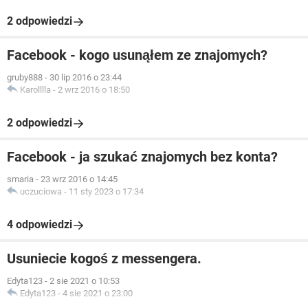
2 odpowiedzi
Facebook - kogo usunąłem ze znajomych?
gruby888
-
30 lip 2016 o 23:44
Karolllla
-
2 wrz 2016 o 18:50
2 odpowiedzi
Facebook - ja szukać znajomych bez konta?
smaria
-
23 wrz 2016 o 14:45
uczuciowa
-
11 sty 2023 o 17:34
4 odpowiedzi
Usuniecie kogoś z messengera.
Edyta123
-
2 sie 2021 o 10:53
Edyta123
-
4 sie 2021 o 23:00