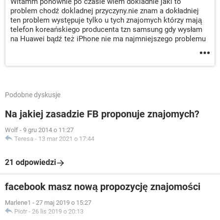
Witamm ponownie po czasie wiem dokladnie jaki to
problem chodź dokladnej przyczyny.nie znam a dokładniej
ten problem występuje tylko u tych znajomych którzy mają
telefon koreańskiego producenta tzn samsung gdy wysłam
na Huawei bądź też iPhone nie ma najmniejszego problemu
Podobne dyskusje
Na jakiej zasadzie FB proponuje znajomych?
Wolf
-
9 gru 2014 o 11:27
Teresa
-
13 mar 2021 o 17:44
21 odpowiedzi
facebook masz nową propozycję znajomości
Marlene1
-
27 maj 2019 o 15:27
Piotr
-
26 lis 2019 o 20:13