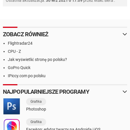
Ostatnia aktualizacja:
30 wrz 2021 o 17:09
przez
Макс Вега
.
ZOBACZ RÓWNIEŻ
Flightradar24
CPU - Z
Jak wyświetlić stronę po polsku?
GoPro Quick
IPiccy.com po polsku
NAJPOPULARNIEJSZE PROGRAMY
Grafika
Photoshop
Grafika
FaceApp: edytor twarzy na Androida i iOS