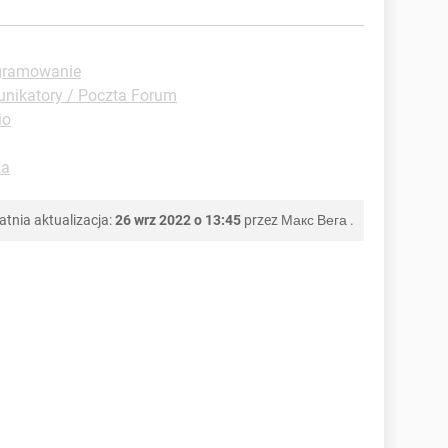
ogramowanie
nikatory / Poczta Forum
io
ka
atnia aktualizacja:
26 wrz 2022 o 13:45
przez
Макс Вега
.