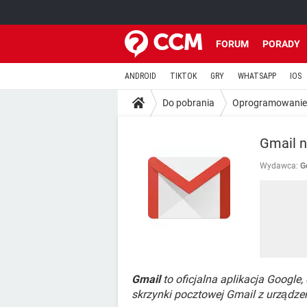
FORUM
PORADY
ANDROID
TIKTOK
GRY
WHATSAPP
IOS
Do pobrania
Oprogramowanie
Gmail n
Wydawca:
G
Gmail
to oficjalna aplikacja Google,
skrzynki pocztowej Gmail z urządze