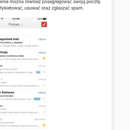
awnie można również posegregować swoją pocztę.
tykietować, usuwać oraz zgłaszać spam.