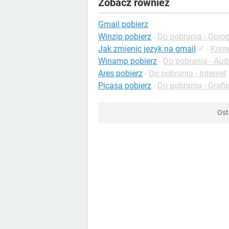
Zobacz również
Gmail pobierz
Winzip pobierz
-
Do pobrania - Opr
Jak zmienic jezyk na gmail
✓
-
Komu
Winamp pobierz
-
Do pobrania - Aud
Ares pobierz
-
Do pobrania - Internet
Picasa pobierz
-
Do pobrania - Grafi
Ost