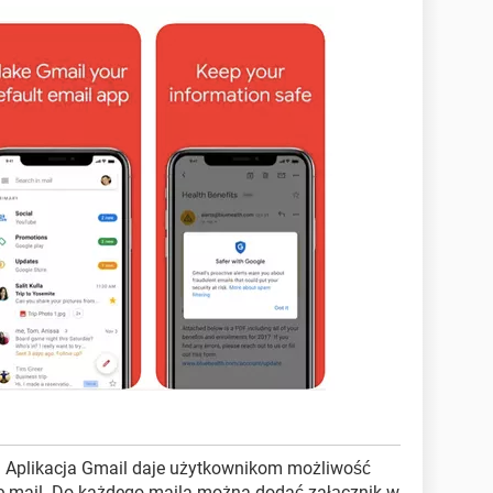
: Aplikacja Gmail daje użytkownikom możliwość
 e-mail. Do każdego maila można dodać załącznik w