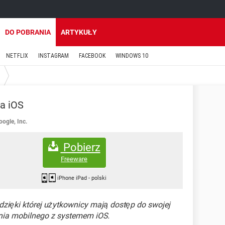
DO POBRANIA
ARTYKUŁY
NETFLIX
INSTAGRAM
FACEBOOK
WINDOWS 10
a iOS
oogle, Inc.
Pobierz
Freeware
iPhone iPad
-
polski
 dzięki której użytkownicy mają dostęp do swojej
nia mobilnego z systemem iOS.