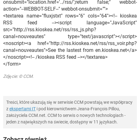
onsubmit="location.href='../rss/';return false;" webbot-
action="--WEBBOT-SELF--" webbot-onsubmit="">
<textarea name="fluxjstxt" rows="6" cols="64"><!-- kioskea
RSS feed --><script language="JavaScript"
src="http://rss.kioskea.net/rss/rss_js.php?
canal=nouveautes" type="text/javascript"></script>
<noscript><a href="http://rss.kioskea.net/rss/rss_voir.php?
canal=nouveautes">See the lastest from en.kioskea.net</a>
</noscript><!-- /kioskea RSS feed --></textarea>
</form>
Zdjęcie: © CCM.
Treści, które ukazują się w serwisie CCM powstają we współpracy
z
ekspertami IT
i pod kierownictwem Jeana-François Pillou,
założyciela CCM.net. CCM to serwis o nowych technologiach -
jeden z największych na świecie, dostępny w 11 językach.
Zobacz również