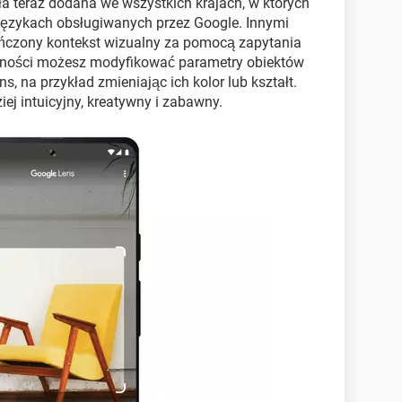
a teraz dodana we wszystkich krajach, w których
 językach obsługiwanych przez Google. Innymi
ńczony kontekst wizualny za pomocą zapytania
lności możesz modyfikować parametry obiektów
 na przykład zmieniając ich kolor lub kształt.
ej intuicyjny, kreatywny i zabawny.