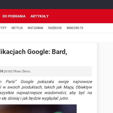
DO POBRANIA
ARTYKUŁY
OTIFY
NETFLIX
INSTAGRAM
FACEBOOK
WINDOWS 10
ikacjach Google: Bard,
:58
przez
Макс Вега
.
m Paris” Google pokazała swoje najnowsze
ji w swoich produktach, takich jak Mapy, Obiektyw
wszystkie najważniejsze wiadomości, aby być na
ię dzisiaj i jak będzie wyglądać jutro.