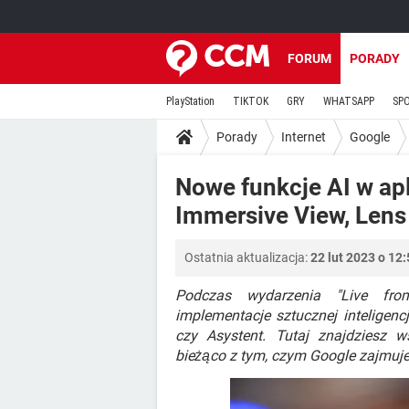
FORUM
PORADY
PlayStation
TIKTOK
GRY
WHATSAPP
SP
Porady
Internet
Google
Nowe funkcje AI w apl
Immersive View, Lens
Ostatnia aktualizacja:
22 lut 2023 o 12
Podczas wydarzenia "Live fro
implementacje sztucznej inteligenc
czy Asystent. Tutaj znajdziesz 
bieżąco z tym, czym Google zajmuje s