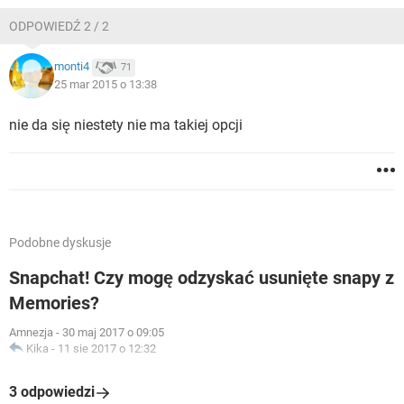
ODPOWIEDŹ 2 / 2
monti4
71
25 mar 2015 o 13:38
nie da się niestety nie ma takiej opcji
Podobne dyskusje
Snapchat! Czy mogę odzyskać usunięte snapy z
Memories?
Amnezja
-
30 maj 2017 o 09:05
Kika
-
11 sie 2017 o 12:32
3 odpowiedzi