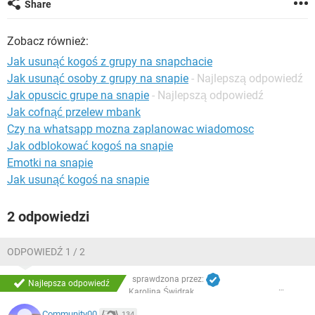
Share
WINDOWS 10
Zobacz również:
Jak usunąć kogoś z grupy na snapchacie
Jak usunąć osoby z grupy na snapie
- Najlepszą odpowiedź
Jak opuscic grupe na snapie
- Najlepszą odpowiedź
Jak cofnąć przelew mbank
Czy na whatsapp mozna zaplanowac wiadomosc
Jak odblokować kogoś na snapie
Emotki na snapie
Jak usunąć kogoś na snapie
2 odpowiedzi
ODPOWIEDŹ 1 / 2
sprawdzona przez:
Najlepsza odpowiedź
Karolina Świdrak
Community00
134