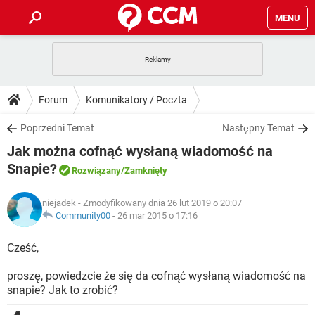
MENU
STRONA GŁÓWNA
YOUTUBE
TIKTOK
PORADY
Forum
Komunikatory / Poczta
GRY
WHATSAPP
PlayStation
TIKTOK
DO POBRANIA
Poprzedni Temat
Następny Temat
SPOTIFY
NETFLIX
GRY
WHATSAPP
Jak można cofnąć wysłaną wiadomość na
INSTAGRAM
ANDROID
FACEBOOK
TIKTOK
FORUM
SPOTIFY
NETFLIX
Snapie?
Rozwiązany
/Zamknięty
WINDOWS 10
GRY
WHATSAPP
INSTAGRAM
COVID-19
FACEBOOK
TIKTOK
ARTYKUŁY
IOS
NETFLIX
niejadek
- Zmodyfikowany dnia 26 lut 2019 o 20:07
WINDOWS 10
GRY
WHATSAPP
Community00
-
26 mar 2015 o 17:16
INSTAGRAM
COVID-19
FACEBOOK
TIKTOK
SPOTIFY
NETFLIX
Cześć,
WINDOWS 10
GRY
WHATSAPP
INSTAGRAM
FACEBOOK
SPOTIFY
NETFLIX
proszę, powiedzcie że się da cofnąć wysłaną wiadomość na
WINDOWS 10
snapie? Jak to zrobić?
INSTAGRAM
FACEBOOK