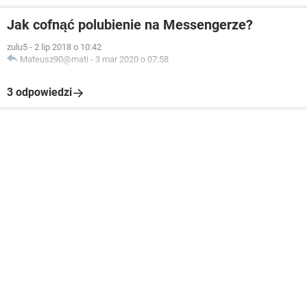
Jak cofnąć polubienie na Messengerze?
zulu5
-
2 lip 2018 o 10:42
Mateusz90@mati
-
3 mar 2020 o 07:58
3 odpowiedzi