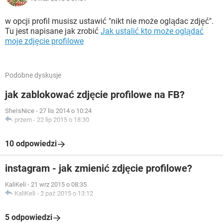
w opcji profil musisz ustawić "nikt nie może oglądac zdjęć".
Tu jest napisane jak zrobić
Jak ustalić kto może oglądać
moje zdjęcie profilowe
Podobne dyskusje
jak zablokować zdjęcie profilowe na FB?
SheIsNice
-
27 lis 2014 o 10:24
przem
-
22 lip 2015 o 18:30
10 odpowiedzi
instagram - jak zmienić zdjęcie profilowe?
KaliKeli
-
21 wrz 2015 o 08:35
KaliKeli
-
2 paź 2015 o 13:12
5 odpowiedzi