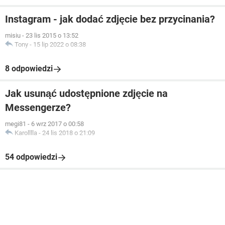
Instagram - jak dodać zdjęcie bez przycinania?
misiu
-
23 lis 2015 o 13:52
Tony
-
15 lip 2022 o 08:38
8 odpowiedzi
Jak usunąć udostępnione zdjęcie na
Messengerze?
megi81
-
6 wrz 2017 o 00:58
Karolllla
-
24 lis 2018 o 21:09
54 odpowiedzi