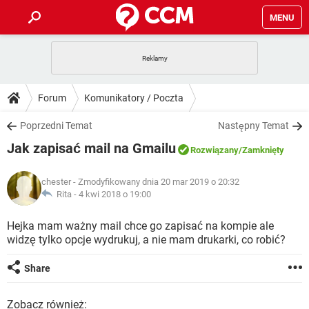
MENU
STRONA GŁÓWNA
YOUTUBE
TIKTOK
PORADY
Forum
Komunikatory / Poczta
GRY
WHATSAPP
PlayStation
TIKTOK
DO POBRANIA
Poprzedni Temat
Następny Temat
SPOTIFY
NETFLIX
GRY
WHATSAPP
Jak zapisać mail na Gmailu
INSTAGRAM
ANDROID
FACEBOOK
TIKTOK
Rozwiązany
/Zamknięty
FORUM
SPOTIFY
NETFLIX
WINDOWS 10
GRY
WHATSAPP
chester
- Zmodyfikowany dnia 20 mar 2019 o 20:32
INSTAGRAM
COVID-19
FACEBOOK
TIKTOK
ARTYKUŁY
Rita -
4 kwi 2018 o 19:00
IOS
NETFLIX
WINDOWS 10
GRY
WHATSAPP
INSTAGRAM
COVID-19
FACEBOOK
TIKTOK
Hejka mam ważny mail chce go zapisać na kompie ale
SPOTIFY
NETFLIX
widzę tylko opcje wydrukuj, a nie mam drukarki, co robić?
WINDOWS 10
GRY
WHATSAPP
INSTAGRAM
FACEBOOK
SPOTIFY
NETFLIX
Share
WINDOWS 10
INSTAGRAM
FACEBOOK
Zobacz również: