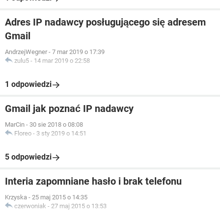
Adres IP nadawcy posługującego się adresem
Gmail
AndrzejWegner
-
7 mar 2019 o 17:39
zulu5
-
14 mar 2019 o 22:58
1 odpowiedzi
Gmail jak poznać IP nadawcy
MarCin
-
30 sie 2018 o 08:08
Floreo
-
3 sty 2019 o 14:51
5 odpowiedzi
Interia zapomniane hasło i brak telefonu
Krzyska
-
25 maj 2015 o 14:35
czerwoniak
-
27 maj 2015 o 13:53