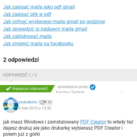
WINDOWS 10
Jak zapisać maila jako pdf gmail
Jak zapisać plik w pdf
Jak cofnąć wysłanego maila gmail po godzinie
Jak sprawdzić ip nadawcy maila gmail
Jak zablokować maila
Jak zmienić maila na facebooku
2 odpowiedzi
ODPOWIEDŹ 1 / 2
sprawdzona przez:
Najlepsza odpowiedź
Karolina Świdrak
szokobons
80
3 mar 2015 o 13:32
jak masz Windows i zainstalowany
PDF Creator
to wtedy też
dajesz drukuj ale jako drukarkę wybierasz PDF Creator i
potem już z górki