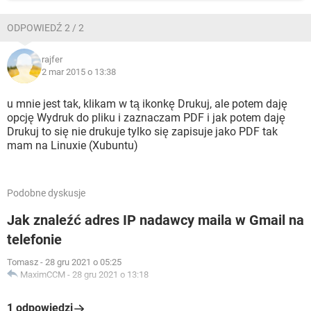
ODPOWIEDŹ 2 / 2
rajfer
2 mar 2015 o 13:38
u mnie jest tak, klikam w tą ikonkę Drukuj, ale potem daję
opcję Wydruk do pliku i zaznaczam PDF i jak potem daję
Drukuj to się nie drukuje tylko się zapisuje jako PDF tak
mam na Linuxie (Xubuntu)
Podobne dyskusje
Jak znaleźć adres IP nadawcy maila w Gmail na
telefonie
Tomasz
-
28 gru 2021 o 05:25
MaximCCM
-
28 gru 2021 o 13:18
1 odpowiedzi