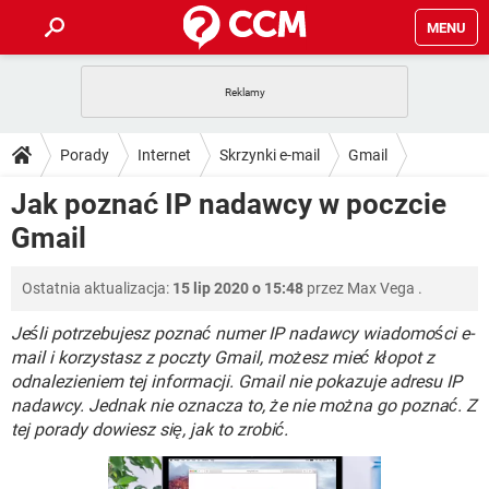
MENU
STRONA GŁÓWNA
YOUTUBE
TIKTOK
PORADY
Porady
Internet
Skrzynki e-mail
Gmail
GRY
WHATSAPP
PlayStation
TIKTOK
DO POBRANIA
Jak poznać IP nadawcy w poczcie
SPOTIFY
NETFLIX
GRY
WHATSAPP
Gmail
INSTAGRAM
ANDROID
FACEBOOK
TIKTOK
FORUM
SPOTIFY
NETFLIX
WINDOWS 10
GRY
WHATSAPP
Ostatnia aktualizacja:
15 lip 2020 o 15:48
przez
Max Vega
.
INSTAGRAM
COVID-19
FACEBOOK
TIKTOK
ARTYKUŁY
IOS
NETFLIX
WINDOWS 10
GRY
WHATSAPP
Jeśli potrzebujesz poznać numer IP nadawcy wiadomości e-
INSTAGRAM
COVID-19
FACEBOOK
TIKTOK
mail i korzystasz z poczty Gmail, możesz mieć kłopot z
SPOTIFY
NETFLIX
odnalezieniem tej informacji. Gmail nie pokazuje adresu IP
WINDOWS 10
GRY
WHATSAPP
nadawcy. Jednak nie oznacza to, że nie można go poznać. Z
INSTAGRAM
FACEBOOK
SPOTIFY
NETFLIX
tej porady dowiesz się, jak to zrobić.
WINDOWS 10
INSTAGRAM
FACEBOOK