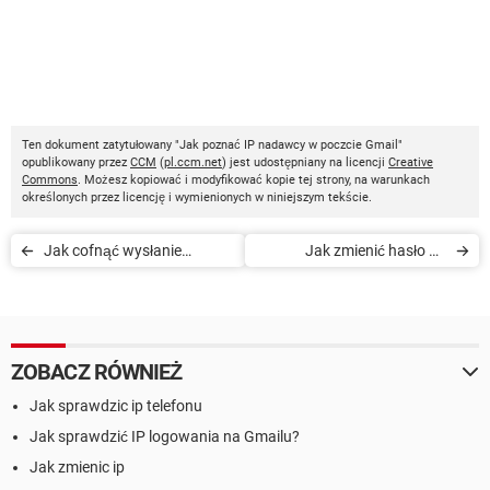
Ten dokument zatytułowany "Jak poznać IP nadawcy w poczcie Gmail"
opublikowany przez
CCM
(
pl.ccm.net
) jest udostępniany na licencji
Creative
Commons
. Możesz kopiować i modyfikować kopie tej strony, na warunkach
określonych przez licencję i wymienionych w niniejszym tekście.
Jak cofnąć wysłanie
Jak zmienić hasło do
wiadomości e-mail w
skrzynki Gmail?
aplikacji Gmail
ZOBACZ RÓWNIEŻ
Jak sprawdzic ip telefonu
Jak sprawdzić IP logowania na Gmailu?
Jak zmienic ip