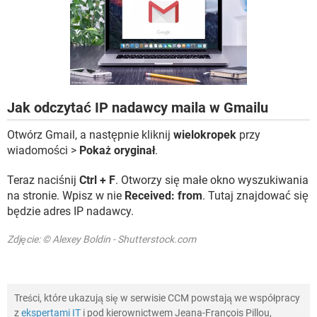
WINDOWS 10
Jak odczytać IP nadawcy maila w Gmailu
Otwórz Gmail, a następnie kliknij
wielokropek
przy
wiadomości >
Pokaż oryginał
.
Teraz naciśnij
Ctrl + F
. Otworzy się małe okno wyszukiwania
na stronie. Wpisz w nie
Received: from
. Tutaj znajdować się
będzie adres IP nadawcy.
Zdjęcie: © Alexey Boldin - Shutterstock.com
Treści, które ukazują się w serwisie CCM powstają we współpracy
z
ekspertami IT
i pod kierownictwem Jeana-François Pillou,