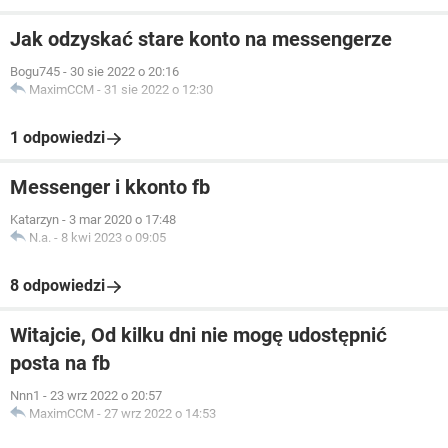
Jak odzyskać stare konto na messengerze
Bogu745
-
30 sie 2022 o 20:16
MaximCCM
-
31 sie 2022 o 12:30
1 odpowiedzi
Messenger i kkonto fb
Katarzyn
-
3 mar 2020 o 17:48
N.a.
-
8 kwi 2023 o 09:05
8 odpowiedzi
Witajcie, Od kilku dni nie mogę udostępnić
posta na fb
Nnn1
-
23 wrz 2022 o 20:57
MaximCCM
-
27 wrz 2022 o 14:53