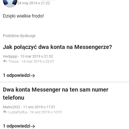
24 maj 2014 o 21:22
Dzięki wielkie frodo!
Podobne dyskusje
Jak połączyć dwa konta na Messengerze?
Hwlpppp
-
10 mar 2019 o 21:52
Trisza
-
14 mar 2019 o 23:07
1 odpowiedzi
Dwa konta Messenger na ten sam numer
telefonu
Matis2322
-
11 wrz 2019 o 17:01
LuizaFrytka
-
16 wrz 2019 o 10:51
1 odpowiedzi