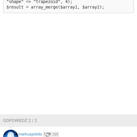
"shape" => "trapezoid", 4);
$result = array_merge($array1, $array2);
ODPOWIEDŹ 2 / 2
markuspololo
259