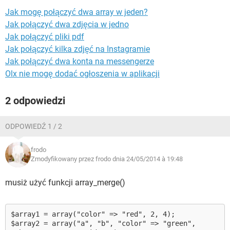
WINDOWS 10
Jak mogę połączyć dwa array w jeden?
Jak połączyć dwa zdjęcia w jedno
Jak połączyć pliki pdf
Jak połączyć kilka zdjęć na Instagramie
Jak połączyć dwa konta na messengerze
Olx nie mogę dodać ogłoszenia w aplikacji
2 odpowiedzi
ODPOWIEDŹ 1 / 2
frodo
Zmodyfikowany przez frodo dnia 24/05/2014 à 19:48
musiż użyć funkcji array_merge()
$array1 = array("color" => "red", 2, 4);
$array2 = array("a", "b", "color" => "green",