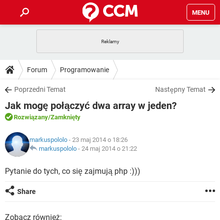
MENU
STRONA GŁÓWNA
YOUTUBE
TIKTOK
PORADY
Forum
Programowanie
GRY
WHATSAPP
PlayStation
TIKTOK
DO POBRANIA
Poprzedni Temat
Następny Temat
SPOTIFY
NETFLIX
GRY
WHATSAPP
Jak mogę połączyć dwa array w jeden?
INSTAGRAM
ANDROID
FACEBOOK
TIKTOK
FORUM
SPOTIFY
NETFLIX
Rozwiązany
/Zamknięty
WINDOWS 10
GRY
WHATSAPP
INSTAGRAM
COVID-19
FACEBOOK
TIKTOK
ARTYKUŁY
IOS
markuspololo
- 23 maj 2014 o 18:26
NETFLIX
WINDOWS 10
GRY
WHATSAPP
markuspololo
-
24 maj 2014 o 21:22
INSTAGRAM
COVID-19
FACEBOOK
TIKTOK
SPOTIFY
NETFLIX
Pytanie do tych, co się zajmują php :)))
WINDOWS 10
GRY
WHATSAPP
INSTAGRAM
FACEBOOK
SPOTIFY
NETFLIX
Share
WINDOWS 10
INSTAGRAM
FACEBOOK
Zobacz również: