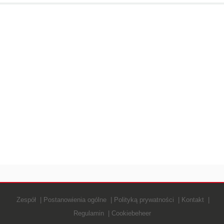
Zespół
Postanowienia ogólne
Polityką prywatności
Kontakt
Regulamin
Cookiebeheer