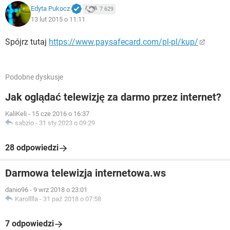
Edyta Pukocz
7 629
13 lut 2015 o 11:11
Spójrz tutaj
https://www.paysafecard.com/pl-pl/kup/
Podobne dyskusje
Jak oglądać telewizję za darmo przez internet?
KaliKeli
-
15 cze 2016 o 16:37
sabzio
-
31 sty 2023 o 09:29
28 odpowiedzi
Darmowa telewizja internetowa.ws
danio96
-
9 wrz 2018 o 23:01
Karolllla
-
31 paź 2018 o 07:58
7 odpowiedzi