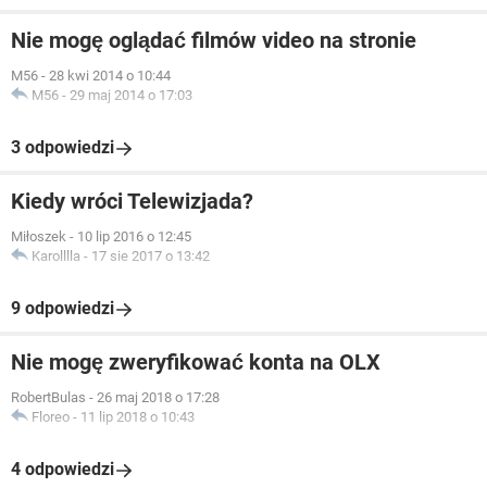
Nie mogę oglądać filmów video na stronie
M56
-
28 kwi 2014 o 10:44
M56
-
29 maj 2014 o 17:03
3 odpowiedzi
Kiedy wróci Telewizjada?
Miłoszek
-
10 lip 2016 o 12:45
Karolllla
-
17 sie 2017 o 13:42
9 odpowiedzi
Nie mogę zweryfikować konta na OLX
RobertBulas
-
26 maj 2018 o 17:28
Floreo
-
11 lip 2018 o 10:43
4 odpowiedzi