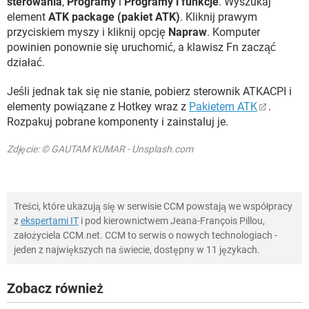
sterowania
,
Programy
i
Programy i funkcje
. Wyszukaj
element
ATK package (pakiet ATK)
. Kliknij prawym
przyciskiem myszy i kliknij opcję
Napraw
. Komputer
powinien ponownie się uruchomić, a klawisz Fn zacząć
działać.
Jeśli jednak tak się nie stanie, pobierz sterownik ATKACPI i
elementy powiązane z Hotkey wraz z
Pakietem ATK
.
Rozpakuj pobrane komponenty i zainstaluj je.
Zdjęcie: © GAUTAM KUMAR - Unsplash.com
Treści, które ukazują się w serwisie CCM powstają we współpracy
z
ekspertami IT
i pod kierownictwem Jeana-François Pillou,
założyciela CCM.net. CCM to serwis o nowych technologiach -
jeden z największych na świecie, dostępny w 11 językach.
Zobacz również