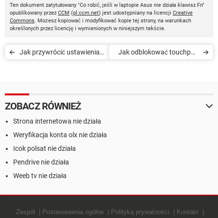
Ten dokument zatytułowany "Co robić, jeśli w laptopie Asus nie działa klawisz Fn"
opublikowany przez
CCM
(
pl.ccm.net
) jest udostępniany na licencji
Creative
Commons
. Możesz kopiować i modyfikować kopie tej strony, na warunkach
określonych przez licencję i wymienionych w niniejszym tekście.
Jak przywrócić ustawienia
Jak odblokować touchpad
fabryczne w netbooku
w laptopach z serii HP
marki Asus
Probook
ZOBACZ RÓWNIEŻ
Strona internetowa nie działa
Weryfikacja konta olx nie działa
Icok polsat nie działa
Pendrive nie działa
Weeb tv nie działa
Zespół
Postanowienia ogólne
Polityką prywatności
Kontakt