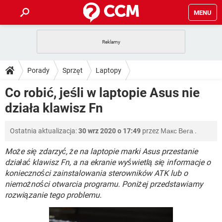
MENU
STRONA GŁÓWNA
YOUTUBE
TIKTOK
PORADY
Porady
Sprzęt
Laptopy
GRY
WHATSAPP
PlayStation
TIKTOK
DO POBRANIA
Co robić, jeśli w laptopie Asus nie
SPOTIFY
NETFLIX
GRY
WHATSAPP
działa klawisz Fn
INSTAGRAM
ANDROID
FACEBOOK
TIKTOK
FORUM
SPOTIFY
NETFLIX
WINDOWS 10
GRY
WHATSAPP
Ostatnia aktualizacja:
30 wrz 2020 o 17:49
przez
Макс Вега
.
INSTAGRAM
COVID-19
FACEBOOK
TIKTOK
ARTYKUŁY
IOS
NETFLIX
WINDOWS 10
GRY
WHATSAPP
Może się zdarzyć, że na laptopie marki Asus przestanie
INSTAGRAM
COVID-19
FACEBOOK
TIKTOK
działać klawisz Fn, a na ekranie wyświetlą się informacje o
SPOTIFY
NETFLIX
konieczności zainstalowania sterowników ATK lub o
WINDOWS 10
GRY
WHATSAPP
niemożności otwarcia programu. Poniżej przedstawiamy
INSTAGRAM
FACEBOOK
SPOTIFY
NETFLIX
rozwiązanie tego problemu.
WINDOWS 10
INSTAGRAM
FACEBOOK