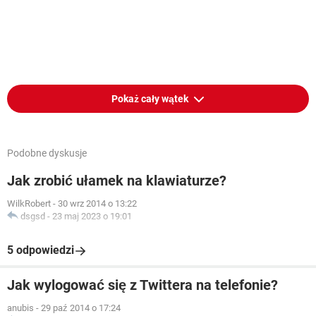
Pokaż cały wątek
Podobne dyskusje
Jak zrobić ułamek na klawiaturze?
WilkRobert
-
30 wrz 2014 o 13:22
dsgsd
-
23 maj 2023 o 19:01
5 odpowiedzi
Jak wylogować się z Twittera na telefonie?
anubis
-
29 paź 2014 o 17:24