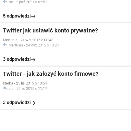
Nn
-
2 paź 2021 o 02:51
5 odpowiedzi
Twitter jak ustawić konto prywatne?
Martusia
-
21 wrz 2015 o 08:43
Martusia
-
24 wrz 2015 o 13:24
3 odpowiedzi
Twitter - jak założyć konto firmowe?
literka
-
25 lis 2015 o 10:54
ela
-
27 lis 2015 o 11:17
3 odpowiedzi