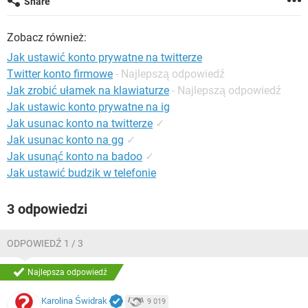
Share
WINDOWS 10
Zobacz również:
Jak ustawić konto prywatne na twitterze
Twitter konto firmowe
- Najlepszą odpowiedź
Jak zrobić ułamek na klawiaturze
- Najlepszą odpowiedź
Jak ustawic konto prywatne na ig
Jak usunac konto na twitterze
✓
Jak usunac konto na gg
✓
Jak usunąć konto na badoo
✓
Jak ustawić budzik w telefonie
3 odpowiedzi
ODPOWIEDŹ 1 / 3
Najlepsza odpowiedź
Karolina Świdrak
9 019