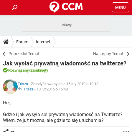
MENU
STRONA GŁÓWNA
YOUTUBE
TIKTOK
PORADY
Forum
Internet
GRY
WHATSAPP
PlayStation
TIKTOK
DO POBRANIA
Poprzedni Temat
Następny Temat
SPOTIFY
NETFLIX
GRY
WHATSAPP
Jak wysłać prywatną wiadomość na twitterze?
INSTAGRAM
ANDROID
FACEBOOK
TIKTOK
FORUM
SPOTIFY
NETFLIX
Rozwiązany
/Zamknięty
WINDOWS 10
GRY
WHATSAPP
INSTAGRAM
COVID-19
FACEBOOK
TIKTOK
ARTYKUŁY
IOS
Trisza
- Zmodyfikowany dnia 16 sty 2019 o 10:18
NETFLIX
WINDOWS 10
GRY
WHATSAPP
Trisza
-
10 lut 2015 o 16:48
INSTAGRAM
COVID-19
FACEBOOK
TIKTOK
SPOTIFY
NETFLIX
Hej,
WINDOWS 10
GRY
WHATSAPP
INSTAGRAM
FACEBOOK
Gdzie i jak wysyła się prywatną wiadomosć na Twitterze?
SPOTIFY
NETFLIX
WINDOWS 10
Wiem, że już można, ale gdzie to się uruchamia?
INSTAGRAM
FACEBOOK