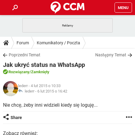
MENU
STRONA GŁÓWNA
YOUTUBE
TIKTOK
PORADY
Forum
Komunikatory / Poczta
GRY
WHATSAPP
PlayStation
TIKTOK
DO POBRANIA
Poprzedni Temat
Następny Temat
SPOTIFY
NETFLIX
GRY
WHATSAPP
Jak ukryć status na WhatsApp
INSTAGRAM
ANDROID
FACEBOOK
TIKTOK
FORUM
SPOTIFY
NETFLIX
Rozwiązany
/Zamknięty
WINDOWS 10
GRY
WHATSAPP
INSTAGRAM
COVID-19
FACEBOOK
TIKTOK
ARTYKUŁY
IOS
lederr
- 4 lut 2015 o 10:33
NETFLIX
WINDOWS 10
GRY
WHATSAPP
lederr -
6 lut 2015 o 16:42
INSTAGRAM
COVID-19
FACEBOOK
TIKTOK
SPOTIFY
NETFLIX
Nie chcę, żeby inni widzieli kiedy się loguję...
WINDOWS 10
GRY
WHATSAPP
INSTAGRAM
FACEBOOK
SPOTIFY
NETFLIX
Share
WINDOWS 10
INSTAGRAM
FACEBOOK
Zobacz również: