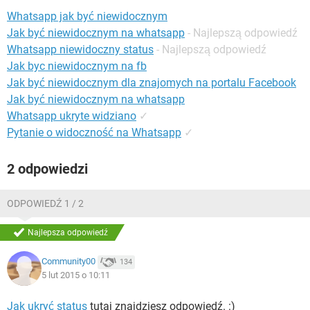
WINDOWS 10
Whatsapp jak być niewidocznym
Jak być niewidocznym na whatsapp
- Najlepszą odpowiedź
Whatsapp niewidoczny status
- Najlepszą odpowiedź
Jak byc niewidocznym na fb
Jak być niewidocznym dla znajomych na portalu Facebook
Jak być niewidocznym na whatsapp
Whatsapp ukryte widziano
✓
Pytanie o widoczność na Whatsapp
✓
2 odpowiedzi
ODPOWIEDŹ 1 / 2
Najlepsza odpowiedź
Community00
134
5 lut 2015 o 10:11
Jak ukryć status
tutaj znajdziesz odpowiedź. :)