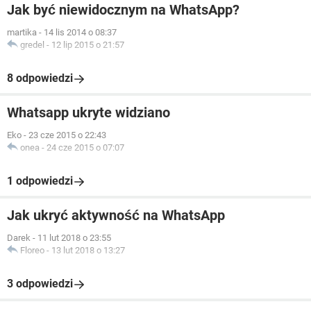
Jak być niewidocznym na WhatsApp?
martika
-
14 lis 2014 o 08:37
gredel
-
12 lip 2015 o 21:57
8 odpowiedzi
Whatsapp ukryte widziano
Eko
-
23 cze 2015 o 22:43
onea
-
24 cze 2015 o 07:07
1 odpowiedzi
Jak ukryć aktywność na WhatsApp
Darek
-
11 lut 2018 o 23:55
Floreo
-
13 lut 2018 o 13:27
3 odpowiedzi