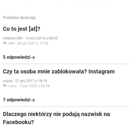
Podobne dyskusje
Co to jest [at]?
Helena1099
-
15 wrz 2014 o 08:35
DM
-
28 sty 2021 o 17:36
5 odpowiedzi
Czy ta osoba mnie zablokowała? Instagram
zuzua
-
27 gru 2017 o 18:19
Lena
-
7 paź 2022 o 09:28
7 odpowiedzi
Dlaczego niektórzy nie podają nazwisk na
Facebooku?