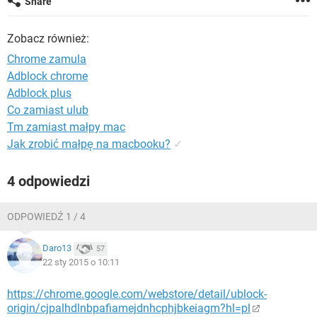
Share
WINDOWS 10
Zobacz również:
Chrome zamula
Adblock chrome
Adblock plus
Co zamiast ulub
Tm zamiast małpy mac
Jak zrobić małpę na macbooku?
✓
4 odpowiedzi
ODPOWIEDŹ 1 / 4
Daro13
57
22 sty 2015 o 10:11
https://chrome.google.com/webstore/detail/ublock-
origin/cjpalhdlnbpafiamejdnhcphjbkeiagm?hl=pl