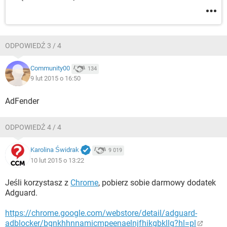
ODPOWIEDŹ 3 / 4
Community00
134
9 lut 2015 o 16:50
AdFender
ODPOWIEDŹ 4 / 4
Karolina Świdrak
9 019
10 lut 2015 o 13:22
Jeśli korzystasz z
Chrome
, pobierz sobie darmowy dodatek
Adguard.
https://chrome.google.com/webstore/detail/adguard-
adblocker/bgnkhhnnamicmpeenaelnjfhikgbkllg?hl=pl