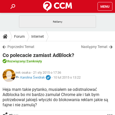
MENU
STRONA GŁÓWNA
YOUTUBE
TIKTOK
PORADY
Forum
Internet
GRY
WHATSAPP
PlayStation
TIKTOK
DO POBRANIA
Poprzedni Temat
Następny Temat
SPOTIFY
NETFLIX
GRY
WHATSAPP
Co polecacie zamiast AdBlock?
INSTAGRAM
ANDROID
FACEBOOK
TIKTOK
FORUM
SPOTIFY
NETFLIX
Rozwiązany
/Zamknięty
WINDOWS 10
GRY
WHATSAPP
INSTAGRAM
COVID-19
FACEBOOK
TIKTOK
ARTYKUŁY
irek osaka
- 21 sty 2015 o 17:36
IOS
NETFLIX
WINDOWS 10
GRY
WHATSAPP
Karolina Świdrak
-
10 lut 2015 o 13:22
INSTAGRAM
COVID-19
FACEBOOK
TIKTOK
SPOTIFY
NETFLIX
Heja mam takie pytanko, musiałem se odistnalować
WINDOWS 10
GRY
WHATSAPP
Adblocka bo mi bardzo zamulał Chrome ale i tak bym
INSTAGRAM
FACEBOOK
potrzebował jakiejś wtyczki do blokowania reklam jakie są
SPOTIFY
NETFLIX
WINDOWS 10
fajne i nie zamulą?
INSTAGRAM
FACEBOOK