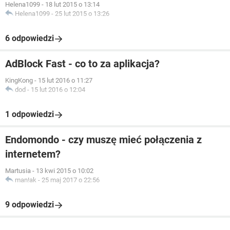
Helena1099
-
18 lut 2015 o 13:14
Helena1099
-
25 lut 2015 o 13:26
6 odpowiedzi
AdBlock Fast - co to za aplikacja?
KingKong
-
15 lut 2016 o 11:27
dod
-
15 lut 2016 o 12:04
1 odpowiedzi
Endomondo - czy muszę mieć połączenia z
internetem?
Martusia
-
13 kwi 2015 o 10:02
man!ak
-
25 maj 2017 o 22:56
9 odpowiedzi