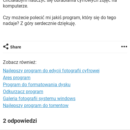
Chciałabym nauczyć się obrabiania cyfrowych zdjęć na
WINDOWS 10
komputerze.
Czy możecie polecić mi jakiś program, który się do tego
nadaje? Z góry serdecznie dziękuję.
Share
Zobacz również:
Najlepszy program do edycji fotografii cyfrowej
Ares program
Program do formatowania dysku
Odkurzacz program
Galeria fotografii systemu windows
Najlepszy program do torrentow
2 odpowiedzi