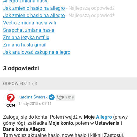
Allegro zmiana hasła
WINDOWS 10
Jak zmienic hasło na allegro
- Najlepszą odpowiedź
Jak zmienic haslo na allegro
- Najlepszą odpowiedź
Vectra zmiana hasła wifi
Snapchat zmiana hasła
Zmiana jezyka netflix
Zmiana hasła gmail
Jak anulować zakup na allegro
3 odpowiedzi
ODPOWIEDŹ 1 / 3
Karolina Świdrak
9 019
14 sty 2015 o 07:11
Zaloguj się do konta. Potem wejdż w
Moje
Allegro
(prawy
górny róg), zakładka
Moje konto
, potem w
Ustawienia
i
Dane konta Allegro
.
Tam wpisz aktualne hasło, nowe hasło i kliknij Zastosuj.