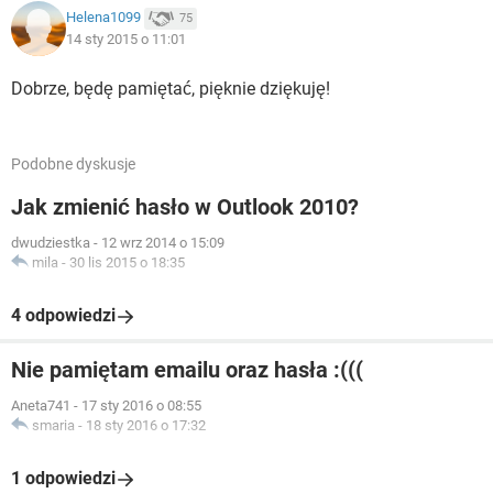
Helena1099
75
14 sty 2015 o 11:01
Dobrze, będę pamiętać, pięknie dziękuję!
Podobne dyskusje
Jak zmienić hasło w Outlook 2010?
dwudziestka
-
12 wrz 2014 o 15:09
mila
-
30 lis 2015 o 18:35
4 odpowiedzi
Nie pamiętam emailu oraz hasła :(((
Aneta741
-
17 sty 2016 o 08:55
smaria
-
18 sty 2016 o 17:32
1 odpowiedzi