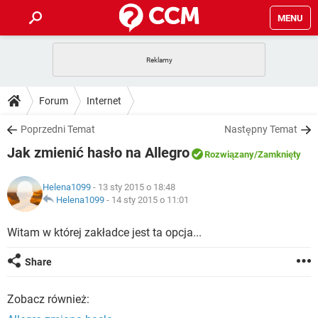
MENU
STRONA GŁÓWNA
YOUTUBE
TIKTOK
PORADY
Forum
Internet
GRY
WHATSAPP
PlayStation
TIKTOK
DO POBRANIA
Poprzedni Temat
Następny Temat
SPOTIFY
NETFLIX
GRY
WHATSAPP
Jak zmienić hasło na Allegro
INSTAGRAM
ANDROID
FACEBOOK
TIKTOK
Rozwiązany
/Zamknięty
FORUM
SPOTIFY
NETFLIX
WINDOWS 10
GRY
WHATSAPP
Helena1099
- 13 sty 2015 o 18:48
INSTAGRAM
COVID-19
FACEBOOK
TIKTOK
ARTYKUŁY
Helena1099
-
14 sty 2015 o 11:01
IOS
NETFLIX
WINDOWS 10
GRY
WHATSAPP
INSTAGRAM
COVID-19
FACEBOOK
TIKTOK
Witam w której zakładce jest ta opcja...
SPOTIFY
NETFLIX
WINDOWS 10
GRY
WHATSAPP
Share
INSTAGRAM
FACEBOOK
SPOTIFY
NETFLIX
WINDOWS 10
Zobacz również:
INSTAGRAM
FACEBOOK