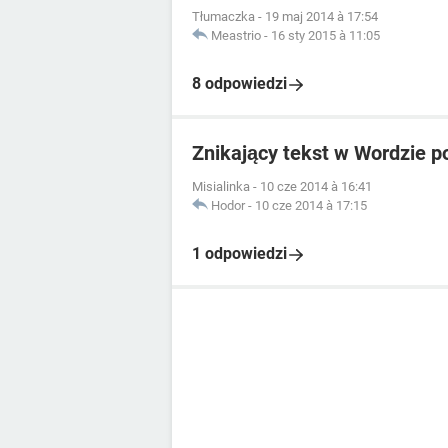
Tłumaczka
-
19 maj 2014 à 17:54
Meastrio
-
16 sty 2015 à 11:05
8 odpowiedzi
Znikający tekst w Wordzie p
Misialinka
-
10 cze 2014 à 16:41
Hodor
-
10 cze 2014 à 17:15
1 odpowiedzi