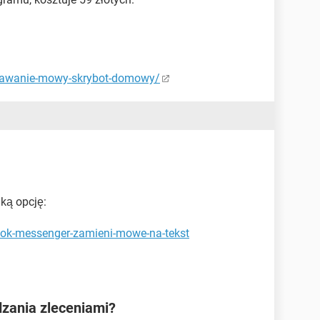
znawanie-mowy-skrybot-domowy/
ką opcję:
ook-messenger-zamieni-mowe-na-tekst
dzania zleceniami?