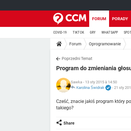
FORUM
PORADY
COVID-19
TIKTOK
GRY
WHATSAPP
SPO
Forum
Oprogramowanie
Poprzedni Temat
Program do zmieniania głosu
Sawka
- 13 sty 2015 à 14:50
Karolina Świdrak
-
21 sty 201
Cześć, znacie jakiś program który p
takiego?
Share