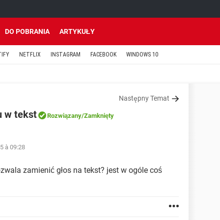
DO POBRANIA
ARTYKUŁY
TIFY
NETFLIX
INSTAGRAM
FACEBOOK
WINDOWS 10
Następny Temat
 w tekst
Rozwiązany
/Zamknięty
5 à 09:28
ozwala zamienić głos na tekst? jest w ogóle coś