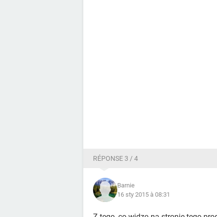
RÉPONSE 3 / 4
Barnie
16 sty 2015 à 08:31
Z tego, co widzę na stronie tego pro