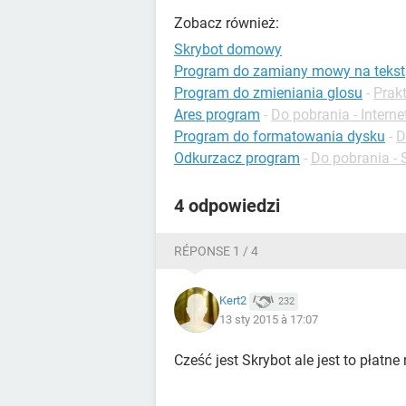
Zobacz również:
Skrybot domowy
Program do zamiany mowy na tekst
Program do zmieniania glosu
-
Prak
Ares program
-
Do pobrania - Interne
Program do formatowania dysku
-
D
Odkurzacz program
-
Do pobrania - 
4 odpowiedzi
RÉPONSE 1 / 4
Kert2
232
13 sty 2015 à 17:07
Cześć jest Skrybot ale jest to płatne