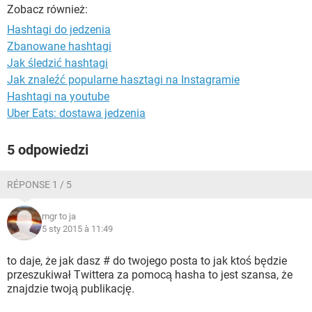
WINDOWS 10
Zobacz również:
Hashtagi do jedzenia
Zbanowane hashtagi
Jak śledzić hashtagi
Jak znaleźć popularne hasztagi na Instagramie
Hashtagi na youtube
Uber Eats: dostawa jedzenia
5 odpowiedzi
RÉPONSE 1 / 5
mgr to ja
5 sty 2015 à 11:49
to daje, że jak dasz # do twojego posta to jak ktoś będzie
przeszukiwał Twittera za pomocą hasha to jest szansa, że
znajdzie twoją publikację.