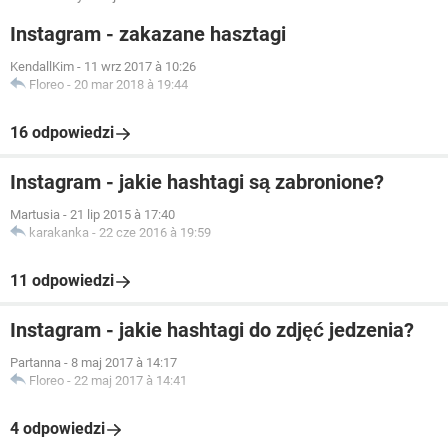
Instagram - zakazane hasztagi
KendallKim
-
11 wrz 2017 à 10:26
Floreo
-
20 mar 2018 à 19:44
16 odpowiedzi
Instagram - jakie hashtagi są zabronione?
Martusia
-
21 lip 2015 à 17:40
karakanka
-
22 cze 2016 à 19:59
11 odpowiedzi
Instagram - jakie hashtagi do zdjęć jedzenia?
Partanna
-
8 maj 2017 à 14:17
Floreo
-
22 maj 2017 à 14:41
4 odpowiedzi