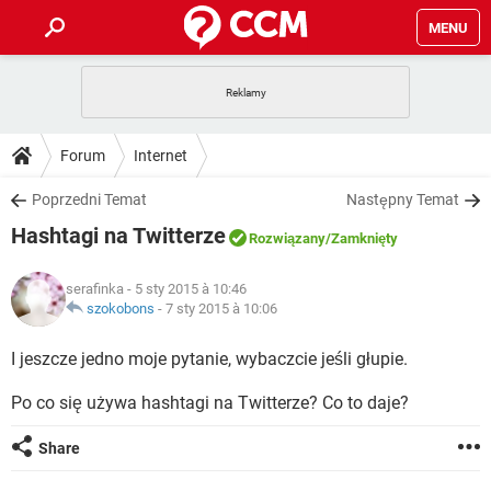
MENU
STRONA GŁÓWNA
YOUTUBE
TIKTOK
PORADY
Forum
Internet
GRY
WHATSAPP
PlayStation
TIKTOK
DO POBRANIA
Poprzedni Temat
Następny Temat
SPOTIFY
NETFLIX
GRY
WHATSAPP
Hashtagi na Twitterze
INSTAGRAM
ANDROID
FACEBOOK
TIKTOK
Rozwiązany
/Zamknięty
FORUM
SPOTIFY
NETFLIX
WINDOWS 10
GRY
WHATSAPP
serafinka
- 5 sty 2015 à 10:46
INSTAGRAM
COVID-19
FACEBOOK
TIKTOK
ARTYKUŁY
szokobons
-
7 sty 2015 à 10:06
IOS
NETFLIX
WINDOWS 10
GRY
WHATSAPP
INSTAGRAM
COVID-19
FACEBOOK
TIKTOK
I jeszcze jedno moje pytanie, wybaczcie jeśli głupie.
SPOTIFY
NETFLIX
WINDOWS 10
GRY
WHATSAPP
Po co się używa hashtagi na Twitterze? Co to daje?
INSTAGRAM
FACEBOOK
SPOTIFY
NETFLIX
WINDOWS 10
Share
INSTAGRAM
FACEBOOK