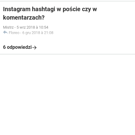
Instagram hashtagi w poście czy w
komentarzach?
Mistrz
-
5 wrz 2018 à 10:54
Floreo
-
6 gru 2018 à 21:08
6 odpowiedzi