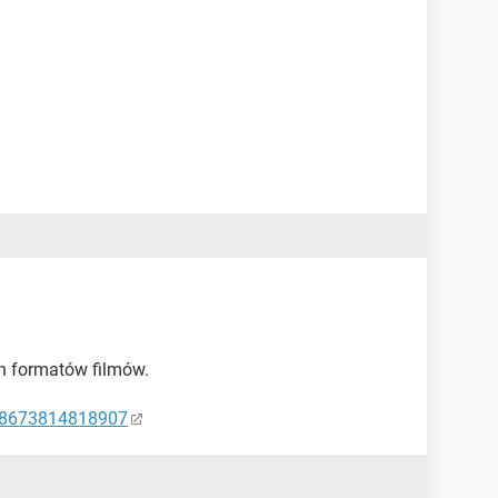
h formatów filmów.
18673814818907