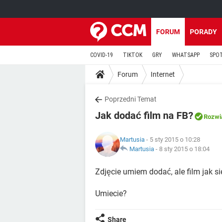
FORUM
PORADY
COVID-19
TIKTOK
GRY
WHATSAPP
SPO
Forum
Internet
Poprzedni Temat
Jak dodać film na FB?
Rozwi
Martusia
- 5 sty 2015 o 10:28
Martusia
-
8 sty 2015 o 18:04
Zdjęcie umiem dodać, ale film jak s
Umiecie?
Share