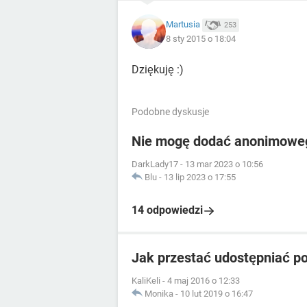
Martusia
253
8 sty 2015 o 18:04
Dziękuję :)
Podobne dyskusje
Nie mogę dodać anonimoweg
DarkLady17
-
13 mar 2023 o 10:56
Blu
-
13 lip 2023 o 17:55
14 odpowiedzi
Jak przestać udostępniać po
KaliKeli
-
4 maj 2016 o 12:33
Monika
-
10 lut 2019 o 16:47