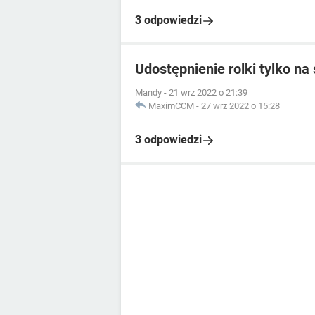
3 odpowiedzi
Udostępnienie rolki tylko na 
Mandy
-
21 wrz 2022 o 21:39
MaximCCM
-
27 wrz 2022 o 15:28
3 odpowiedzi