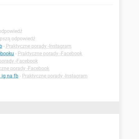
 odpowiedź
lepszą odpowiedź
fb
-
Praktyczne porady -Instagram
ebooku
-
Praktyczne porady -Facebook
porady -Facebook
czne porady -Facebook
 ig na fb
-
Praktyczne porady -Instagram