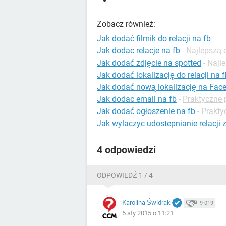
Zobacz również:
Jak dodać filmik do relacji na fb
Jak dodac relacje na fb
- Najlepszą
Jak dodać zdjęcie na spotted
- Naj
Jak dodać lokalizację do relacji na 
Jak dodać nową lokalizację na Fac
Jak dodac email na fb
-
Praktyczne 
Jak dodać ogłoszenie na fb
-
Prakty
Jak wylaczyc udostepnianie relacji z
4 odpowiedzi
ODPOWIEDŹ 1 / 4
Karolina Świdrak
9 019
5 sty 2015 o 11:21