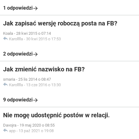
1 odpowiedzi
Jak zapisać wersję roboczą posta na FB?
Koala
-
28 kwi 2015 o 07:14
Karolllla
-
30 kwi 2015 o 17:53
2 odpowiedzi
Jak zmienić nazwisko na FB?
smaria
-
25 lis 2014 o 08:47
Karolllla
-
13 cze 2016 o 13:30
9 odpowiedzi
Nie mogę udostępnić postów w relacji.
Davojra
-
19 maj 2020 o 08:55
app
-
13 paź 2021 o 19:08