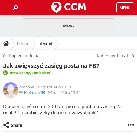
MENU
STRONA GŁÓWNA
YOUTUBE
TIKTOK
PORADY
Forum
Internet
GRY
WHATSAPP
PlayStation
TIKTOK
DO POBRANIA
Poprzedni Temat
Następny Temat
SPOTIFY
NETFLIX
GRY
WHATSAPP
Jak zwiększyć zasięg posta na FB?
INSTAGRAM
ANDROID
FACEBOOK
TIKTOK
FORUM
SPOTIFY
NETFLIX
Rozwiązany
/Zamknięty
WINDOWS 10
GRY
WHATSAPP
INSTAGRAM
COVID-19
FACEBOOK
TIKTOK
ARTYKUŁY
IOS
leonessa
- 19 gru 2014 o 10:10
NETFLIX
WINDOWS 10
GRY
WHATSAPP
Piotrek9798
-
24 lut 2015 o 11:44
INSTAGRAM
COVID-19
FACEBOOK
TIKTOK
SPOTIFY
NETFLIX
Dlaczego, jeśli mam 300 fanów mój post ma zasięg 25
WINDOWS 10
GRY
WHATSAPP
osób? Co zrobić, żeby dotarł do wszystkich?
INSTAGRAM
FACEBOOK
SPOTIFY
NETFLIX
WINDOWS 10
Share
INSTAGRAM
FACEBOOK