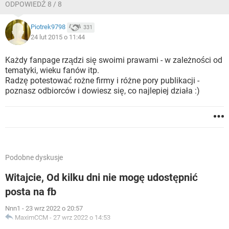
ODPOWIEDŹ 8 / 8
Piotrek9798
331
24 lut 2015 o 11:44
Każdy fanpage rządzi się swoimi prawami - w zależności od
tematyki, wieku fanów itp.
Radzę potestować rożne firmy i różne pory publikacji -
poznasz odbiorców i dowiesz się, co najlepiej działa :)
Podobne dyskusje
Witajcie, Od kilku dni nie mogę udostępnić
posta na fb
Nnn1
-
23 wrz 2022 o 20:57
MaximCCM
-
27 wrz 2022 o 14:53