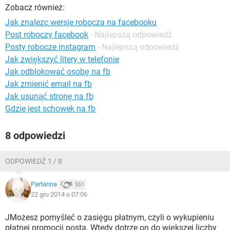
WINDOWS 10
Zobacz również:
Jak znalezc wersje robocza na facebooku
Post roboczy facebook
- Najlepszą odpowiedź
Posty robocze instagram
- Najlepszą odpowiedź
Jak zwiększyć litery w telefonie
Jak odblokować osobę na fb
Jak zmienić email na fb
Jak usunąć stronę na fb
Gdzie jest schowek na fb
8 odpowiedzi
ODPOWIEDŹ 1 / 8
Partanna
551
22 gru 2014 o 07:06
JMożesz pomyśleć o zasięgu płatnym, czyli o wykupieniu
płatnej promocji posta. Wtedy dotrze on do większej liczby