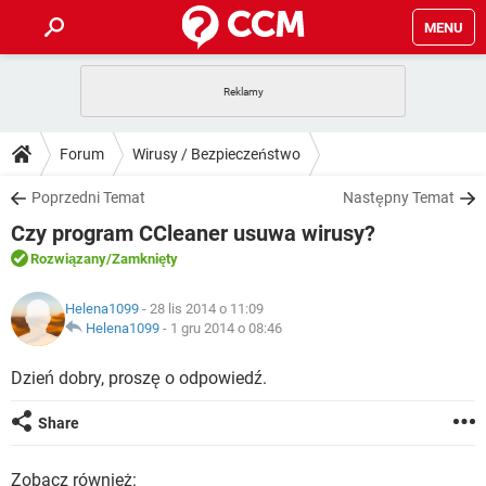
MENU
STRONA GŁÓWNA
YOUTUBE
TIKTOK
PORADY
Forum
Wirusy / Bezpieczeństwo
GRY
WHATSAPP
PlayStation
TIKTOK
DO POBRANIA
Poprzedni Temat
Następny Temat
SPOTIFY
NETFLIX
GRY
WHATSAPP
Czy program CCleaner usuwa wirusy?
INSTAGRAM
ANDROID
FACEBOOK
TIKTOK
FORUM
SPOTIFY
NETFLIX
Rozwiązany
/Zamknięty
WINDOWS 10
GRY
WHATSAPP
INSTAGRAM
COVID-19
FACEBOOK
TIKTOK
ARTYKUŁY
IOS
Helena1099
- 28 lis 2014 o 11:09
NETFLIX
WINDOWS 10
GRY
WHATSAPP
Helena1099
-
1 gru 2014 o 08:46
INSTAGRAM
COVID-19
FACEBOOK
TIKTOK
SPOTIFY
NETFLIX
Dzień dobry, proszę o odpowiedź.
WINDOWS 10
GRY
WHATSAPP
INSTAGRAM
FACEBOOK
SPOTIFY
NETFLIX
Share
WINDOWS 10
INSTAGRAM
FACEBOOK
Zobacz również: