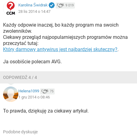
Karolina Świdrak
9 019
28 lis 2014 o 14:47
Każdy odpowie inaczej, bo każdy program ma swoich
zwolenników.
Ciekawy przegląd najpopularniejszych programów można
przeczytać tutaj:
Który darmowy antywirus jest najbardziej skuteczny?
.
Ja osobiście polecam AVG.
ODPOWIEDŹ 4 / 4
Helena1099
75
1 gru 2014 o 08:46
To prawda, dziękuję za ciekawy artykuł.
Podobne dyskusje