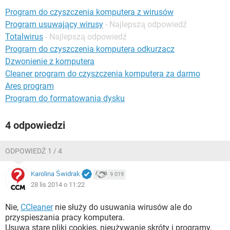
WINDOWS 10
Program do czyszczenia komputera z wirusów
Program usuwający wirusy
- Najlepszą odpowiedź
Totalwirus
- Najlepszą odpowiedź
Program do czyszczenia komputera odkurzacz
Dzwonienie z komputera
Cleaner program do czyszczenia komputera za darmo
Ares program
Program do formatowania dysku
4 odpowiedzi
ODPOWIEDŹ 1 / 4
Karolina Świdrak
9 019
28 lis 2014 o 11:22
Nie,
CCleaner
nie służy do usuwania wirusów ale do
przyspieszania pracy komputera.
Usuwa stare pliki cookies, nieużywanie skróty i programy,