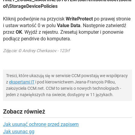
ol\StorageDevicePolicies
Kliknij podwójnie na przycisk
WriteProtect
po prawej stronie
i ustaw wartość 0 w polu
Value Data
. Następnie zatwierdź
przez
OK
. Wyjdź z rejestru. Zresetuj komputer i ponownie
podłącz pendrive do komputera.
Zdjęcie: © Andrey Cherkasov - 123rf
Treści, które ukazują się w serwisie CCM powstają we współpracy
z
ekspertami IT
i pod kierownictwem Jeana-François Pillou,
założyciela CCM.net. CCM to serwis o nowych technologiach -
jeden z największych na świecie, dostępny w 11 językach.
Zobacz również
Jak usunąć ochronę przed zapisem
Jak usunac gg