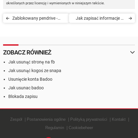
określonych przez licencję i wymienionych w niniejszym tekście.
Zablokowany pendrive -
Jak zapisać informacje na
niemożliwy zapis - co robić?
pendrivie
ZOBACZ RÓWNIEŻ
Jak usunąć stronę na fb
Jak usunąć kogoś ze snapa
Usunięcie konta Badoo
Jak usunac badoo
Blokada zapisu
Zespół
Postanowienia ogólne
Polityką prywatności
Kontakt
Regulamin
Cookiebeheer