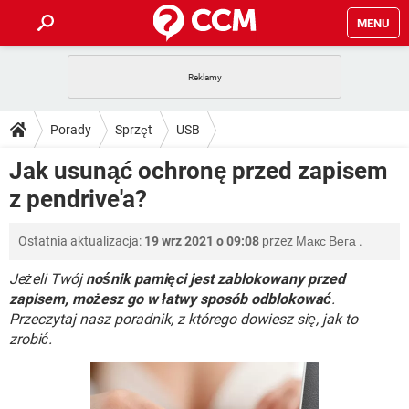
MENU
STRONA GŁÓWNA
YOUTUBE
TIKTOK
PORADY
Porady
Sprzęt
USB
GRY
WHATSAPP
PlayStation
TIKTOK
DO POBRANIA
Jak usunąć ochronę przed zapisem
SPOTIFY
NETFLIX
GRY
WHATSAPP
z pendrive'a?
INSTAGRAM
ANDROID
FACEBOOK
TIKTOK
FORUM
SPOTIFY
NETFLIX
WINDOWS 10
GRY
WHATSAPP
Ostatnia aktualizacja:
19 wrz 2021 o 09:08
przez
Макс Вега
.
INSTAGRAM
COVID-19
FACEBOOK
TIKTOK
ARTYKUŁY
IOS
NETFLIX
WINDOWS 10
GRY
WHATSAPP
Jeżeli Twój
nośnik pamięci jest zablokowany przed
INSTAGRAM
COVID-19
FACEBOOK
TIKTOK
zapisem, możesz go w łatwy sposób odblokować
.
SPOTIFY
NETFLIX
Przeczytaj nasz poradnik, z którego dowiesz się, jak to
WINDOWS 10
GRY
WHATSAPP
zrobić.
INSTAGRAM
FACEBOOK
SPOTIFY
NETFLIX
WINDOWS 10
INSTAGRAM
FACEBOOK