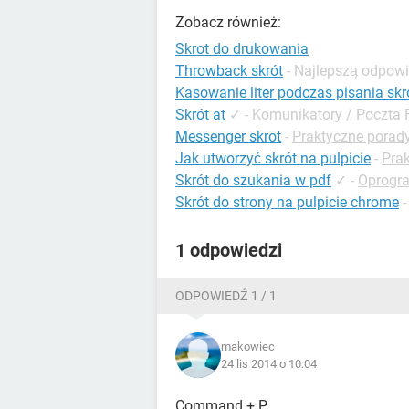
Zobacz również:
Skrot do drukowania
Throwback skrót
- Najlepszą odpow
Kasowanie liter podczas pisania skr
Skrót at
✓
-
Komunikatory / Poczta
Messenger skrot
-
Praktyczne porad
Jak utworzyć skrót na pulpicie
-
Prak
Skrót do szukania w pdf
✓
-
Oprogr
Skrót do strony na pulpicie chrome
1 odpowiedzi
ODPOWIEDŹ 1 / 1
makowiec
24 lis 2014 o 10:04
Command + P