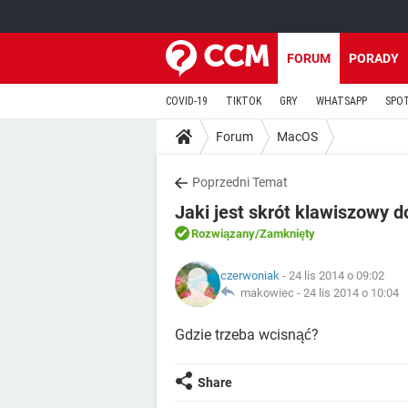
FORUM
PORADY
COVID-19
TIKTOK
GRY
WHATSAPP
SPO
Forum
MacOS
Poprzedni Temat
Jaki jest skrót klawiszowy
Rozwiązany
/Zamknięty
czerwoniak
- 24 lis 2014 o 09:02
makowiec -
24 lis 2014 o 10:04
Gdzie trzeba wcisnąć?
Share