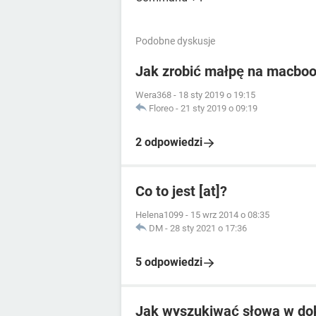
Podobne dyskusje
Jak zrobić małpę na macbo
Wera368
-
18 sty 2019 o 19:15
Floreo
-
21 sty 2019 o 09:19
2 odpowiedzi
Co to jest [at]?
Helena1099
-
15 wrz 2014 o 08:35
DM
-
28 sty 2021 o 17:36
5 odpowiedzi
Jak wyszukiwać słowa w d