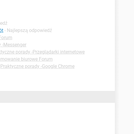
iedź
ót
- Najlepszą odpowiedź
 Forum
y -Messenger
tyczne porady -Przeglądarki internetowe
amowanie biurowe Forum
-
Praktyczne porady -Google Chrome