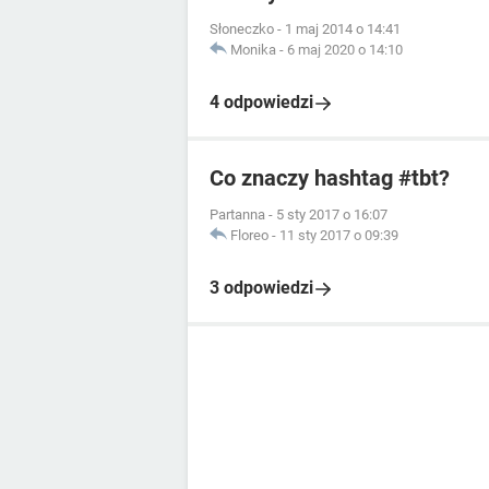
Słoneczko
-
1 maj 2014 o 14:41
Monika
-
6 maj 2020 o 14:10
4 odpowiedzi
Co znaczy hashtag #tbt?
Partanna
-
5 sty 2017 o 16:07
Floreo
-
11 sty 2017 o 09:39
3 odpowiedzi