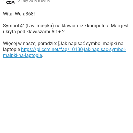
21 sty 2019 o 09:19
Witaj Wera368!
Symbol @ (tzw. małpka) na klawiaturze komputera Mac jest
ukryta pod klawiszami Alt + 2.
Więcej w naszej poradzie: [Jak napisać symbol małpki na
laptopie
https://pl.ccm.net/faq/10130-jak-napisac-symbol-
malpki-na-laptopie
.