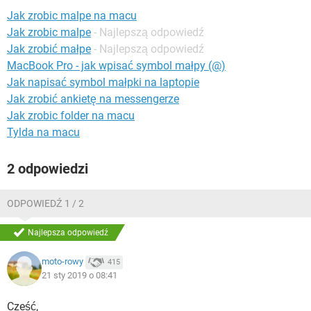
WINDOWS 10
Jak zrobic malpe na macu
Jak zrobic malpe
- Najlepszą odpowiedź
Jak zrobić małpe
- Najlepszą odpowiedź
MacBook Pro - jak wpisać symbol małpy (@)
Jak napisać symbol małpki na laptopie
Jak zrobić ankietę na messengerze
Jak zrobic folder na macu
Tylda na macu
2 odpowiedzi
ODPOWIEDŹ 1 / 2
Najlepsza odpowiedź
moto-rowy
415
21 sty 2019 o 08:41
Cześć,