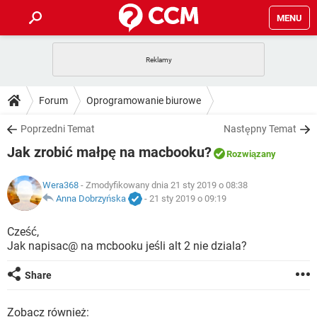
MENU
STRONA GŁÓWNA
YOUTUBE
TIKTOK
PORADY
Forum
Oprogramowanie biurowe
GRY
WHATSAPP
PlayStation
TIKTOK
DO POBRANIA
Poprzedni Temat
Następny Temat
SPOTIFY
NETFLIX
GRY
WHATSAPP
Jak zrobić małpę na macbooku?
INSTAGRAM
ANDROID
FACEBOOK
TIKTOK
Rozwiązany
FORUM
SPOTIFY
NETFLIX
WINDOWS 10
GRY
WHATSAPP
Wera368
- Zmodyfikowany dnia 21 sty 2019 o 08:38
INSTAGRAM
COVID-19
FACEBOOK
TIKTOK
ARTYKUŁY
Anna Dobrzyńska
-
21 sty 2019 o 09:19
IOS
NETFLIX
WINDOWS 10
GRY
WHATSAPP
INSTAGRAM
COVID-19
FACEBOOK
TIKTOK
Cześć,
SPOTIFY
NETFLIX
Jak napisac@ na mcbooku jeśli alt 2 nie dziala?
WINDOWS 10
GRY
WHATSAPP
INSTAGRAM
FACEBOOK
SPOTIFY
NETFLIX
Share
WINDOWS 10
INSTAGRAM
FACEBOOK
Zobacz również: