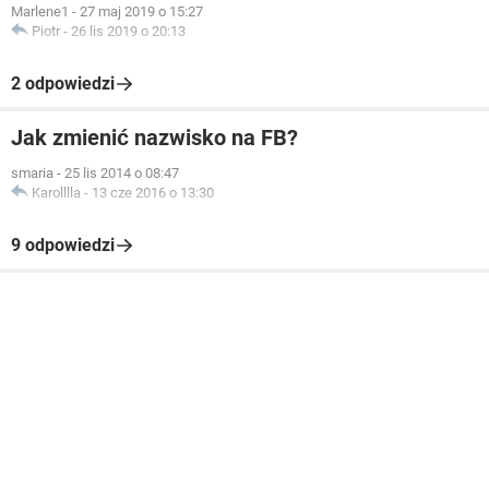
Marlene1
-
27 maj 2019 o 15:27
Piotr
-
26 lis 2019 o 20:13
2 odpowiedzi
Jak zmienić nazwisko na FB?
smaria
-
25 lis 2014 o 08:47
Karolllla
-
13 cze 2016 o 13:30
9 odpowiedzi