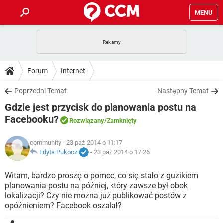
MENU
STRONA GŁÓWNA
YOUTUBE
TIKTOK
PORADY
Forum
Internet
GRY
WHATSAPP
PlayStation
TIKTOK
DO POBRANIA
Poprzedni Temat
Następny Temat
SPOTIFY
NETFLIX
GRY
WHATSAPP
Gdzie jest przycisk do planowania postu na
INSTAGRAM
ANDROID
FACEBOOK
TIKTOK
FORUM
SPOTIFY
NETFLIX
Facebooku?
Rozwiązany
/Zamknięty
WINDOWS 10
GRY
WHATSAPP
INSTAGRAM
COVID-19
FACEBOOK
TIKTOK
ARTYKUŁY
IOS
NETFLIX
community
- 23 paź 2014 o 11:17
WINDOWS 10
GRY
WHATSAPP
Edyta Pukocz
-
23 paź 2014 o 17:26
INSTAGRAM
COVID-19
FACEBOOK
TIKTOK
SPOTIFY
NETFLIX
Witam, bardzo proszę o pomoc, co się stało z guzikiem
WINDOWS 10
GRY
WHATSAPP
INSTAGRAM
FACEBOOK
planowania postu na później, który zawsze był obok
SPOTIFY
NETFLIX
lokalizacji? Czy nie można już publikować postów z
WINDOWS 10
opóźnieniem? Facebook oszalał?
INSTAGRAM
FACEBOOK