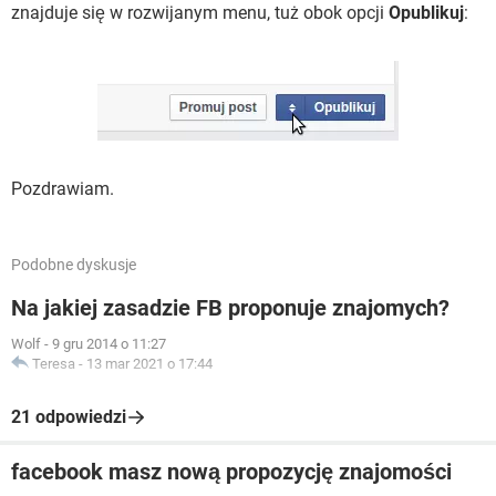
znajduje się w rozwijanym menu, tuż obok opcji
Opublikuj
:
Pozdrawiam.
Podobne dyskusje
Na jakiej zasadzie FB proponuje znajomych?
Wolf
-
9 gru 2014 o 11:27
Teresa
-
13 mar 2021 o 17:44
21 odpowiedzi
facebook masz nową propozycję znajomości