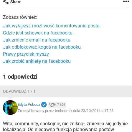
Share
WINDOWS 10
Zobacz również:
Jak wyłączyć możliwość komentowania posta
Gdzie jest schowek na facebooku
Jak zmienic email na facebooku
Jak odblokować kogoś na facebooku
Prawy przycisk myszy
Jak zrobić ankietę na facebooku
1 odpowiedzi
ODPOWIEDŹ 1 / 1
Edyta Pukocz
7 629
Zmodyfikowany przez technomix dnia 23/10/2014 o 17:26
Witaj community, spokojnie, nie zniknął, zmieniła się jedynie
lokalizacja. Od niedawna funkcja planowania postów