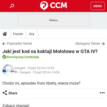
MENU
STRONA GŁÓWNA
YOUTUBE
TIKTOK
PORADY
Forum
Gry
GRY
WHATSAPP
PlayStation
TIKTOK
DO POBRANIA
Poprzedni Temat
Następny Temat
SPOTIFY
NETFLIX
GRY
WHATSAPP
Jaki jest kod na koktajl Mołotowa w GTA IV?
INSTAGRAM
ANDROID
FACEBOOK
TIKTOK
FORUM
SPOTIFY
NETFLIX
Rozwiązany
/Zamknięty
WINDOWS 10
GRY
WHATSAPP
INSTAGRAM
COVID-19
FACEBOOK
TIKTOK
ARTYKUŁY
IOS
Gango4
- 10 paź 2014 o 18:05
NETFLIX
WINDOWS 10
GRY
WHATSAPP
Gango4 -
13 paź 2014 o 14:56
INSTAGRAM
COVID-19
FACEBOOK
TIKTOK
SPOTIFY
NETFLIX
Chodzi mi, episodes from liberty, wiecie może?
WINDOWS 10
GRY
WHATSAPP
INSTAGRAM
FACEBOOK
SPOTIFY
NETFLIX
Share
WINDOWS 10
INSTAGRAM
FACEBOOK
Zobacz również: