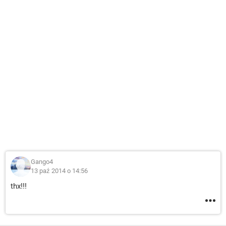
Gango4
13 paź 2014 o 14:56
thx!!!