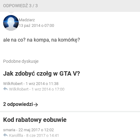
ODPOWIEDŹ 3 / 3
Madziarz
13 paź 2014 o 07:00
ale na co? na kompa, na komórkę?
Podobne dyskusje
Jak zdobyć czołg w GTA V?
WilkRobert
-
1 wrz 2014 o 11:38
WilkRobert
-
1 wrz 2014 o 17:00
2 odpowiedzi
Kod rabatowy eobuwie
smaria
-
22 maj 2017 o 12:02
Karolllla
-
8 cze 2017 o 14:41