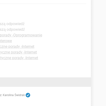
pszą odpowiedź
pszą odpowiedź
 porady -Oprogramowanie
uterowe
czne porady -Internet
yczne porady -Internet
tyczne porady -Internet
z:
Karolina Świdrak