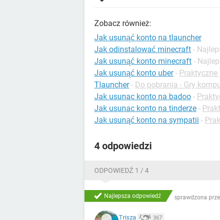
Zobacz również:
Jak usunąć konto na tlauncher
Jak odinstalować minecraft
- Najle
Jak usunąć konto minecraft
- Najle
Jak usunąć konto uber
-
Praktyczne
Tlauncher
-
Do pobrania - Gry komp
Jak usunac konto na badoo
-
Prakty
Jak usunac konto na tinderze
-
Prakt
Jak usunąć konto na sympatii
-
Prak
4 odpowiedzi
ODPOWIEDŹ 1 / 4
Najlepsza odpowiedź
sprawdzona prze
Trisza
367