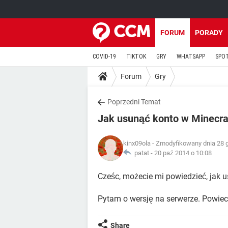
FORUM
PORADY
COVID-19
TIKTOK
GRY
WHATSAPP
SPO
Forum
Gry
Poprzedni Temat
Jak usunąć konto w Minecra
kinx09ola
- Zmodyfikowany dnia 28 g
patat -
20 paź 2014 o 10:08
Cześc, możecie mi powiedzieć, jak 
Pytam o wersję na serwerze. Powiec
Share