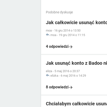
Podobne dyskusje
Jak całkowicie usunąć kont
moa
-
16 gru 2014 o 13:50
moa
-
19 gru 2014 o 11:15
4 odpowiedzi
Jak usunąć konto z Badoo ni
eliza
-
5 maj 2016 o 20:37
elizka
-
6 maj 2016 o 14:29
8 odpowiedzi
Chciałabym całkowicie usun