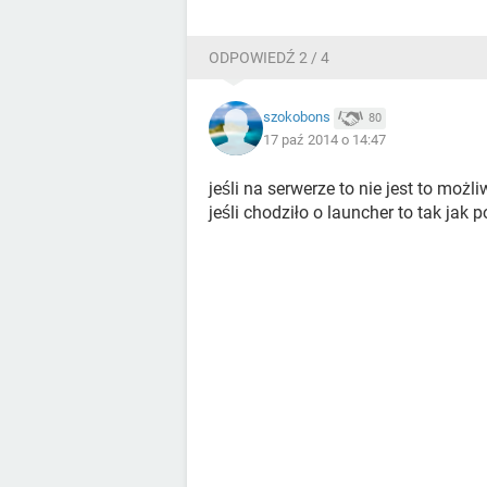
ODPOWIEDŹ 2 / 4
szokobons
80
17 paź 2014 o 14:47
jeśli na serwerze to nie jest to moż
jeśli chodziło o launcher to tak jak p