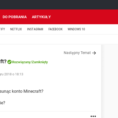
DO POBRANIA
ARTYKUŁY
TIFY
NETFLIX
INSTAGRAM
FACEBOOK
WINDOWS 10
Następny Temat
ft?
Rozwiązany
/Zamknięty
ru 2018 o 18:13
usunąc konto Minecraft?
ie?