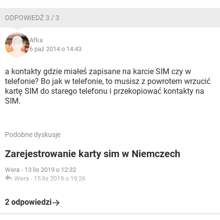
ODPOWIEDŹ 3 / 3
Afka
6 paź 2014 o 14:43
a kontakty gdzie miałeś zapisane na karcie SIM czy w
telefonie? Bo jak w telefonie, to musisz z powrotem wrzucić
kartę SIM do starego telefonu i przekopiować kontakty na
SIM.
Podobne dyskusje
Zarejestrowanie karty sim w Niemczech
Wera
-
13 lis 2019 o 12:32
Wera
-
15 lis 2019 o 19:26
2 odpowiedzi