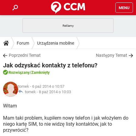
MENU
STRONA GŁÓWNA
YOUTUBE
TIKTOK
PORADY
Forum
Urządzenia mobilne
GRY
WHATSAPP
PlayStation
TIKTOK
DO POBRANIA
Poprzedni Temat
Następny Temat
SPOTIFY
NETFLIX
GRY
WHATSAPP
Jak odzyskać kontakty z telefonu?
INSTAGRAM
ANDROID
FACEBOOK
TIKTOK
FORUM
SPOTIFY
NETFLIX
Rozwiązany
/Zamknięty
WINDOWS 10
GRY
WHATSAPP
INSTAGRAM
COVID-19
FACEBOOK
TIKTOK
ARTYKUŁY
IOS
tomek
- 6 paź 2014 o 10:57
NETFLIX
WINDOWS 10
GRY
WHATSAPP
tomek -
8 paź 2014 o 10:03
INSTAGRAM
COVID-19
FACEBOOK
TIKTOK
SPOTIFY
NETFLIX
Witam
WINDOWS 10
GRY
WHATSAPP
INSTAGRAM
FACEBOOK
Mam taki problem, kupiłem nowy telefon i jak włożyłem do
SPOTIFY
NETFLIX
WINDOWS 10
niego kartę SIM, to nie widzę listy kontaktów, jak to
INSTAGRAM
FACEBOOK
przywrócić?