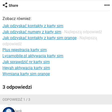
WINDOWS 10
Share
Zobacz również:
Jak odzyskać kontakty z karty sim
Jak odzyskać numery z karty sim
- Najlepszą odpowiedź
Jak odzyskać kontakty z karty sim orange
- Najlepszą
odpowiedź
Plus rejestracja karty sim
Lycamobile.pl aktywacja karty sim
Jak sprawdzić nr karty sim
Heyah aktywacja karty sim
Wymiana karty sim orange
3 odpowiedzi
ODPOWIEDŹ 1 / 3
benk