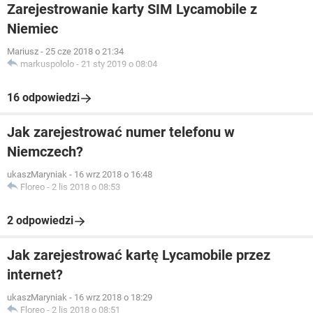
Zarejestrowanie karty SIM Lycamobile z
Niemiec
Mariusz
-
25 cze 2018 o 21:34
markuspololo
-
21 sty 2019 o 08:04
16 odpowiedzi
Jak zarejestrować numer telefonu w
Niemczech?
ukaszMaryniak
-
16 wrz 2018 o 16:48
Floreo
-
2 lis 2018 o 08:53
2 odpowiedzi
Jak zarejestrować kartę Lycamobile przez
internet?
ukaszMaryniak
-
16 wrz 2018 o 18:29
Floreo
-
2 lis 2018 o 08:51