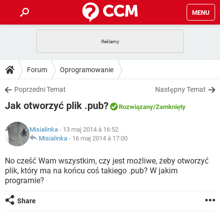
MENU
STRONA GŁÓWNA
YOUTUBE
TIKTOK
PORADY
Forum
Oprogramowanie
GRY
WHATSAPP
PlayStation
TIKTOK
DO POBRANIA
Poprzedni Temat
Następny Temat
SPOTIFY
NETFLIX
GRY
WHATSAPP
Jak otworzyć plik .pub?
INSTAGRAM
ANDROID
FACEBOOK
TIKTOK
Rozwiązany
/Zamknięty
FORUM
SPOTIFY
NETFLIX
WINDOWS 10
GRY
WHATSAPP
Misialinka
- 13 maj 2014 à 16:52
INSTAGRAM
COVID-19
FACEBOOK
TIKTOK
ARTYKUŁY
Misialinka
-
16 maj 2014 à 17:00
IOS
NETFLIX
WINDOWS 10
GRY
WHATSAPP
INSTAGRAM
COVID-19
FACEBOOK
TIKTOK
No cześć Wam wszystkim, czy jest możliwe, żeby otworzyć
SPOTIFY
NETFLIX
plik, który ma na końcu coś takiego .pub? W jakim
WINDOWS 10
GRY
WHATSAPP
programie?
INSTAGRAM
FACEBOOK
SPOTIFY
NETFLIX
WINDOWS 10
Share
INSTAGRAM
FACEBOOK