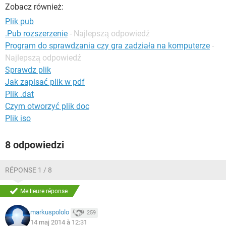
WINDOWS 10
Zobacz również:
Plik pub
.Pub rozszerzenie
- Najlepszą odpowiedź
Program do sprawdzania czy gra zadziała na komputerze
-
Najlepszą odpowiedź
Sprawdz plik
Jak zapisać plik w pdf
Plik .dat
Czym otworzyć plik doc
Plik iso
8 odpowiedzi
RÉPONSE 1 / 8
Meilleure réponse
markuspololo
259
14 maj 2014 à 12:31