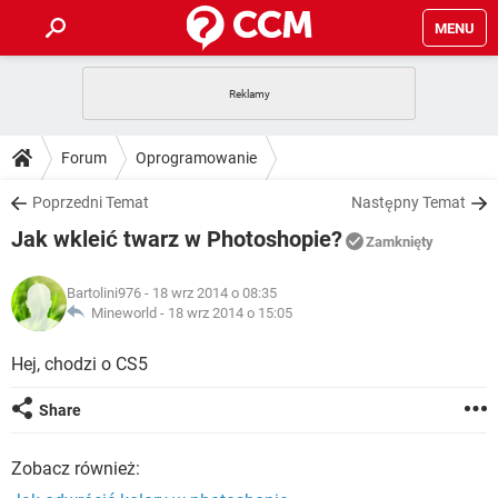
MENU
STRONA GŁÓWNA
YOUTUBE
TIKTOK
PORADY
Forum
Oprogramowanie
GRY
WHATSAPP
PlayStation
TIKTOK
DO POBRANIA
Poprzedni Temat
Następny Temat
SPOTIFY
NETFLIX
GRY
WHATSAPP
Jak wkleić twarz w Photoshopie?
INSTAGRAM
ANDROID
FACEBOOK
TIKTOK
Zamknięty
FORUM
SPOTIFY
NETFLIX
WINDOWS 10
GRY
WHATSAPP
Bartolini976
- 18 wrz 2014 o 08:35
INSTAGRAM
COVID-19
FACEBOOK
TIKTOK
ARTYKUŁY
Mineworld -
18 wrz 2014 o 15:05
IOS
NETFLIX
WINDOWS 10
GRY
WHATSAPP
INSTAGRAM
COVID-19
FACEBOOK
TIKTOK
Hej, chodzi o CS5
SPOTIFY
NETFLIX
WINDOWS 10
GRY
WHATSAPP
Share
INSTAGRAM
FACEBOOK
SPOTIFY
NETFLIX
WINDOWS 10
Zobacz również:
INSTAGRAM
FACEBOOK