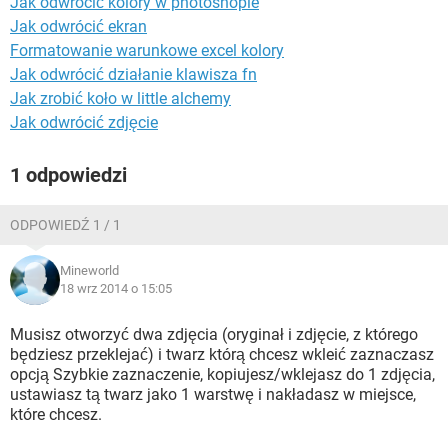
Jak odwrócić kolory w photoshopie
WINDOWS 10
Jak odwrócić ekran
Formatowanie warunkowe excel kolory
Jak odwrócić działanie klawisza fn
Jak zrobić koło w little alchemy
Jak odwrócić zdjęcie
1 odpowiedzi
ODPOWIEDŹ 1 / 1
Mineworld
18 wrz 2014 o 15:05
Musisz otworzyć dwa zdjęcia (oryginał i zdjęcie, z którego
będziesz przeklejać) i twarz którą chcesz wkleić zaznaczasz
opcją Szybkie zaznaczenie, kopiujesz/wklejasz do 1 zdjęcia,
ustawiasz tą twarz jako 1 warstwę i nakładasz w miejsce,
które chcesz.