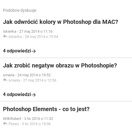
Podobne dyskusje
Jak odwrócić kolory w Photoshop dla MAC?
iskierka
-
27 maj 2014 o 11:16
iskierka
-
28 maj 2014 o 15:54
4 odpowiedzi
Jak zrobić negatyw obrazu w Photoshopie?
smaria
-
24 maj 2014 o 19:52
smaria
-
27 maj 2014 o 12:56
4 odpowiedzi
Photoshop Elements - co to jest?
WilkRobert
-
3 lis 2016 o 11:32
Floreo
-
3 lis 2016 o 15:06