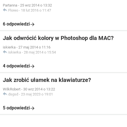
Partanna
-
25 wrz 2014 o 13:32
Floreo
-
18 lut 2016 o 11:47
6 odpowiedzi
Jak odwrócić kolory w Photoshop dla MAC?
iskierka
-
27 maj 2014 o 11:16
iskierka
-
28 maj 2014 o 15:54
4 odpowiedzi
Jak zrobić ułamek na klawiaturze?
WilkRobert
-
30 wrz 2014 o 13:22
dsgsd
-
23 maj 2023 o 19:01
5 odpowiedzi