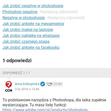
WINDOWS 10
Jak zrobić negatyw w photoshopie
Photoshop negatyw
- Najlepszą odpowiedź
Negatyw w photoshopie
- Najlepszą odpowiedź
Jak zrobić ankietę na messengerze
Jak zrobic małpe na laptopie
Jak zrobic naklejke na whatsapp
Jak zrobić czarnego snapa
Jak zrobić ankietę na facebooku
1 odpowiedzi
ODPOWIEDŹ 1 / 1
Anna Dobrzyńska
13 497
3 lis 2016 o 13:46
To podstawowe narzędzia z Photoshopa, dla laika zupełnie
wystarczające. Tu masz listę funkcji:
https://www.adobe.com/pl/products/photoshop-