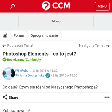
MENU
STRONA GŁÓWNA
YOUTUBE
TIKTOK
PORADY
Forum
Oprogramowanie
GRY
WHATSAPP
PlayStation
TIKTOK
DO POBRANIA
Poprzedni Temat
Następny Temat
SPOTIFY
NETFLIX
GRY
WHATSAPP
Photoshop Elements - co to jest?
INSTAGRAM
ANDROID
FACEBOOK
TIKTOK
FORUM
SPOTIFY
NETFLIX
Rozwiązany
/Zamknięty
WINDOWS 10
GRY
WHATSAPP
INSTAGRAM
COVID-19
FACEBOOK
TIKTOK
ARTYKUŁY
WilkRobert
- 3 lis 2016 o 11:32
IOS
NETFLIX
WINDOWS 10
GRY
WHATSAPP
Anna Dobrzyńska
-
3 lis 2016 o 15:06
INSTAGRAM
COVID-19
FACEBOOK
TIKTOK
SPOTIFY
NETFLIX
Co daje? Czym się różni od klasycznego Photoshopa?
WINDOWS 10
GRY
WHATSAPP
INSTAGRAM
FACEBOOK
SPOTIFY
NETFLIX
Share
WINDOWS 10
INSTAGRAM
FACEBOOK
Zobacz również: