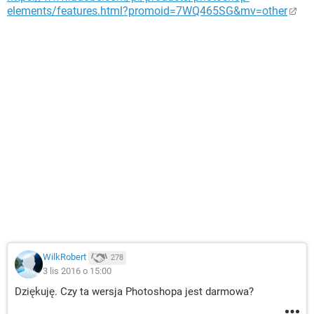
elements/features.html?promoid=7WQ465SG&mv=other
WilkRobert
278
3 lis 2016 o 15:00
Dziękuję. Czy ta wersja Photoshopa jest darmowa?