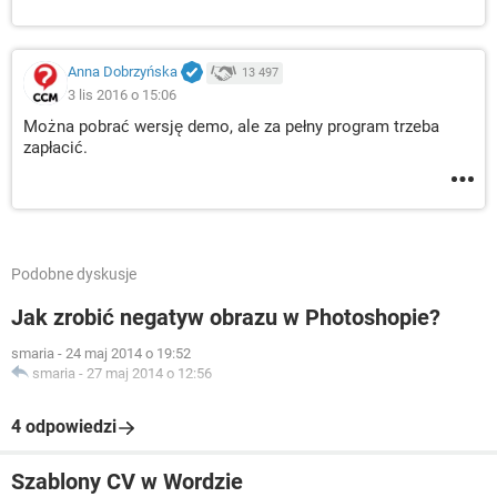
Anna Dobrzyńska
13 497
3 lis 2016 o 15:06
Można pobrać wersję demo, ale za pełny program trzeba
zapłacić.
Podobne dyskusje
Jak zrobić negatyw obrazu w Photoshopie?
smaria
-
24 maj 2014 o 19:52
smaria
-
27 maj 2014 o 12:56
4 odpowiedzi
Szablony CV w Wordzie