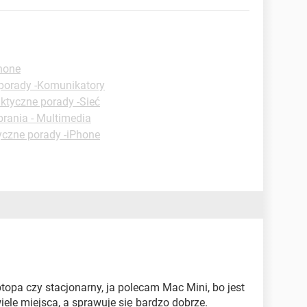
hone
porady -Komunikatory
ktyczne porady -Sieć
rania - Multimedia
yczne porady -iPhone
ptopa czy stacjonarny, ja polecam Mac Mini, bo jest
wiele miejsca, a sprawuje się bardzo dobrze.