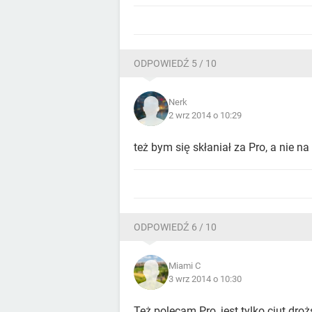
ODPOWIEDŹ 5 / 10
Nerk
2 wrz 2014 o 10:29
też bym się skłaniał za Pro, a nie na
ODPOWIEDŹ 6 / 10
Miami C
3 wrz 2014 o 10:30
Też polecam Pro, jest tylko ciut droż