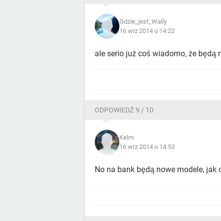
Gdzie_jest_Wally
16 wrz 2014 o 14:22
ale serio już coś wiadomo, że będą 
ODPOWIEDŹ 9 / 10
Kelm
16 wrz 2014 o 14:53
No na bank będą nowe modele, jak c