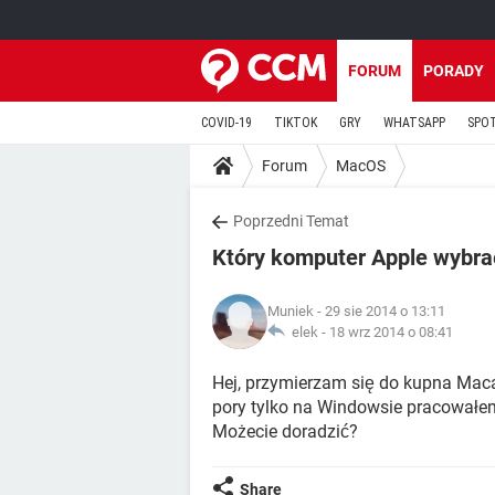
FORUM
PORADY
COVID-19
TIKTOK
GRY
WHATSAPP
SPO
Forum
MacOS
Poprzedni Temat
Który komputer Apple wybra
Muniek
- 29 sie 2014 o 13:11
elek -
18 wrz 2014 o 08:41
Hej, przymierzam się do kupna Maca,
pory tylko na Windowsie pracowałem, 
Możecie doradzić?
Share