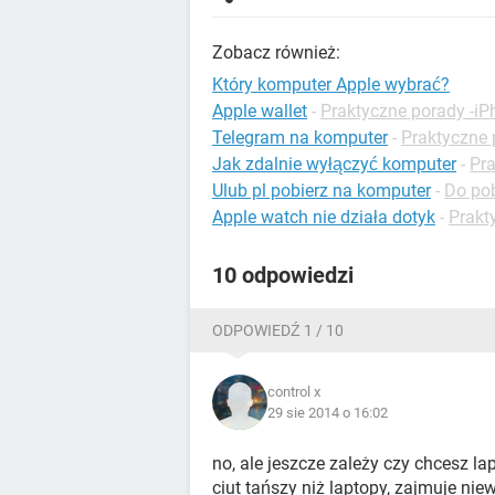
Zobacz również:
Który komputer Apple wybrać?
Apple wallet
-
Praktyczne porady -iP
Telegram na komputer
-
Praktyczne 
Jak zdalnie wyłączyć komputer
-
Pra
Ulub pl pobierz na komputer
-
Do pob
Apple watch nie działa dotyk
-
Prakt
10 odpowiedzi
ODPOWIEDŹ 1 / 10
control x
29 sie 2014 o 16:02
no, ale jeszcze zależy czy chcesz la
ciut tańszy niż laptopy, zajmuje nie