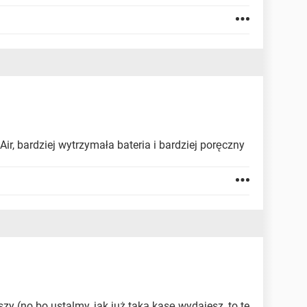
 Air, bardziej wytrzymała bateria i bardziej poręczny
szy (no bo ustalmy, jak już taką kasę wydajesz, to te