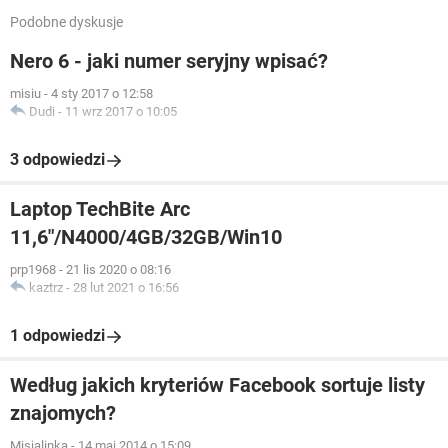
Podobne dyskusje
Nero 6 - jaki numer seryjny wpisać?
misiu
-
4 sty 2017 o 12:58
Dudi
-
11 wrz 2017 o 10:05
3 odpowiedzi
Laptop TechBite Arc
11,6"/N4000/4GB/32GB/Win10
prp1968
-
21 lis 2020 o 08:16
kaztrz
-
28 lut 2021 o 16:56
1 odpowiedzi
Według jakich kryteriów Facebook sortuje listy
znajomych?
Misialinka
-
14 maj 2014 o 15:09