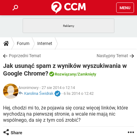
MENU
STRONA GŁÓWNA
YOUTUBE
TIKTOK
PORADY
Forum
Internet
GRY
WHATSAPP
PlayStation
TIKTOK
DO POBRANIA
Poprzedni Temat
Następny Temat
SPOTIFY
NETFLIX
GRY
WHATSAPP
Jak usunąć spam z wyników wyszukiwania w
INSTAGRAM
ANDROID
FACEBOOK
TIKTOK
FORUM
SPOTIFY
NETFLIX
Google Chrome?
Rozwiązany
/Zamknięty
WINDOWS 10
GRY
WHATSAPP
INSTAGRAM
COVID-19
FACEBOOK
TIKTOK
ARTYKUŁY
IOS
NETFLIX
Anonimowy
- 27 sie 2014 o 12:14
WINDOWS 10
GRY
WHATSAPP
Karolina Świdrak
-
6 lis 2014 o 12:42
INSTAGRAM
COVID-19
FACEBOOK
TIKTOK
SPOTIFY
NETFLIX
Hej, chodzi mi to, że pojawia się coraz więcej linków, które
WINDOWS 10
GRY
WHATSAPP
INSTAGRAM
FACEBOOK
wychodzą na pierwszej stronie, a wcale nie mają nic
SPOTIFY
NETFLIX
wspólnego, da się z tym coś zrobić?
WINDOWS 10
INSTAGRAM
FACEBOOK
Share