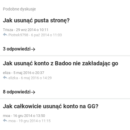
Podobne dyskusje
Jak usunąć pusta stronę?
Trisza
-
29 wrz 2014 o 10:11
Piotrek9798
-
6 paź 2014 o 11:03
3 odpowiedzi
Jak usunąć konto z Badoo nie zakładając go
eliza
-
5 maj 2016 o 20:37
elizka
-
6 maj 2016 o 14:29
8 odpowiedzi
Jak całkowicie usunąć konto na GG?
moa
-
16 gru 2014 o 13:50
moa
-
19 gru 2014 o 11:15