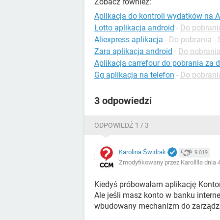
Zobacz również:
Aplikacja do kontroli wydatków na 
Lotto aplikacja android
-
Do pobrania
Aliexpress aplikacja
-
Do pobrania - 
Zara aplikacja android
-
Do pobrania 
Aplikacja carrefour do pobrania za 
Gg aplikacja na telefon
-
Do pobrani
3 odpowiedzi
ODPOWIEDŹ 1 / 3
Karolina Świdrak
9 019
Zmodyfikowany przez Karolllla dnia 
Kiedyś próbowałam aplikację Kontom
Ale jeśli masz konto w banku intern
wbudowany mechanizm do zarządza