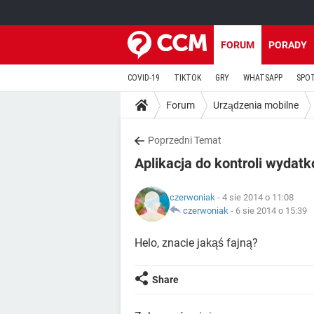
FORUM
PORADY
COVID-19
TIKTOK
GRY
WHATSAPP
SPO
Forum
Urządzenia mobilne
Poprzedni Temat
Aplikacja do kontroli wydat
czerwoniak
- 4 sie 2014 o 11:08
czerwoniak
-
6 sie 2014 o 15:39
Helo, znacie jakąś fajną?
Share