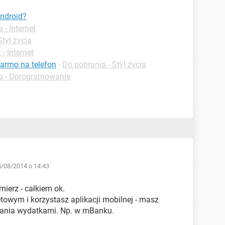
Android?
 - Internet
Styl życia
- Internet
darmo na telefon
-
Do pobrania - Styl życia
a - Oprogramowanie
4/08/2014 o 14:43
ierz - całkiem ok.
etowym i korzystasz aplikacji mobilnej - masz
nia wydatkami. Np. w mBanku.