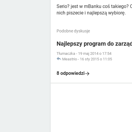
Serio? jest w mBanku coś takiego? O
nich piszecie i najlepszą wybiorę.
Podobne dyskusje
Najlepszy program do zarzą
Tłumaczka
-
19 maj 2014 o 17:54
Meastrio
-
16 sty 2015 o 11:05
8 odpowiedzi