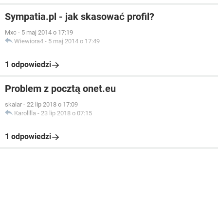
Sympatia.pl - jak skasować profil?
Mxc
-
5 maj 2014 o 17:19
Wiewiora4
-
5 maj 2014 o 17:49
1 odpowiedzi
Problem z pocztą onet.eu
skalar
-
22 lip 2018 o 17:09
Karolllla
-
23 lip 2018 o 07:15
1 odpowiedzi