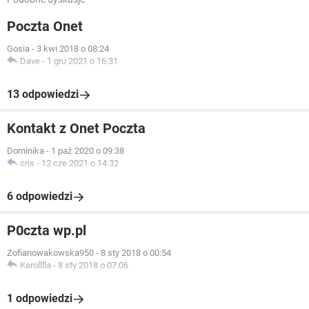
Poczta Onet
Gosia
-
3 kwi 2018 o 08:24
Dave
-
1 gru 2021 o 16:31
13 odpowiedzi
Kontakt z Onet Poczta
Dominika
-
1 paź 2020 o 09:38
cris
-
12 cze 2021 o 14:32
6 odpowiedzi
P0czta wp.pl
Zofianowakowska950
-
8 sty 2018 o 00:54
Karolllla
-
8 sty 2018 o 07:06
1 odpowiedzi